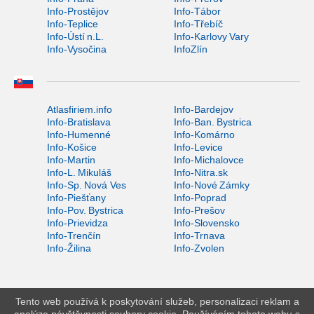
Info-Prostějov
Info-Tábor
Info-Teplice
Info-Třebíč
Info-Ústí n.L.
Info-Karlovy Vary
Info-Vysočina
InfoZlín
Atlasfiriem.info
Info-Bardejov
Info-Bratislava
Info-Ban. Bystrica
Info-Humenné
Info-Komárno
Info-Košice
Info-Levice
Info-Martin
Info-Michalovce
Info-L. Mikuláš
Info-Nitra.sk
Info-Sp. Nová Ves
Info-Nové Zámky
Info-Piešťany
Info-Poprad
Info-Pov. Bystrica
Info-Prešov
Info-Prievidza
Info-Slovensko
Info-Trenčín
Info-Trnava
Info-Žilina
Info-Zvolen
Tento web používá k poskytování služeb, personalizaci reklam a