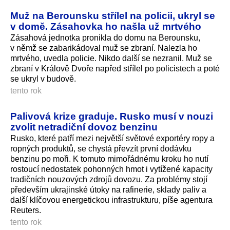
Muž na Berounsku střílel na policii, ukryl se
v domě. Zásahovka ho našla už mrtvého
Zásahová jednotka pronikla do domu na Berounsku,
v němž se zabarikádoval muž se zbraní. Nalezla ho
mrtvého, uvedla policie. Nikdo další se nezranil. Muž se
zbraní v Králově Dvoře napřed střílel po policistech a poté
se ukryl v budově.
tento rok
Palivová krize graduje. Rusko musí v nouzi
zvolit netradiční dovoz benzinu
Rusko, které patří mezi největší světové exportéry ropy a
ropných produktů, se chystá převzít první dodávku
benzinu po moři. K tomuto mimořádnému kroku ho nutí
rostoucí nedostatek pohonných hmot i vytížené kapacity
tradičních nouzových zdrojů dovozu. Za problémy stojí
především ukrajinské útoky na rafinerie, sklady paliv a
další klíčovou energetickou infrastrukturu, píše agentura
Reuters.
tento rok