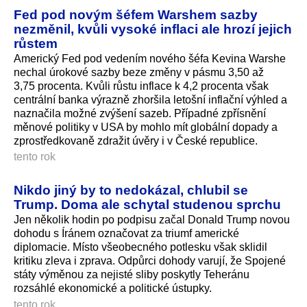
Fed pod novým šéfem Warshem sazby
nezměnil, kvůli vysoké inflaci ale hrozí jejich
růstem
Americký Fed pod vedením nového šéfa Kevina Warshe
nechal úrokové sazby beze změny v pásmu 3,50 až
3,75 procenta. Kvůli růstu inflace k 4,2 procenta však
centrální banka výrazně zhoršila letošní inflační výhled a
naznačila možné zvýšení sazeb. Případné zpřísnění
měnové politiky v USA by mohlo mít globální dopady a
zprostředkovaně zdražit úvěry i v České republice.
tento rok
Nikdo jiný by to nedokázal, chlubil se
Trump. Doma ale schytal studenou sprchu
Jen několik hodin po podpisu začal Donald Trump novou
dohodu s Íránem označovat za triumf americké
diplomacie. Místo všeobecného potlesku však sklidil
kritiku zleva i zprava. Odpůrci dohody varují, že Spojené
státy výměnou za nejisté sliby poskytly Teheránu
rozsáhlé ekonomické a politické ústupky.
tento rok