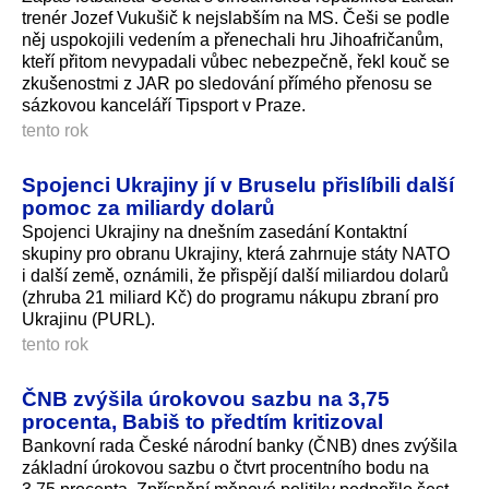
trenér Jozef Vukušič k nejslabším na MS. Češi se podle
něj uspokojili vedením a přenechali hru Jihoafričanům,
kteří přitom nevypadali vůbec nebezpečně, řekl kouč se
zkušenostmi z JAR po sledování přímého přenosu se
sázkovou kanceláří Tipsport v Praze.
tento rok
Spojenci Ukrajiny jí v Bruselu přislíbili další
pomoc za miliardy dolarů
Spojenci Ukrajiny na dnešním zasedání Kontaktní
skupiny pro obranu Ukrajiny, která zahrnuje státy NATO
i další země, oznámili, že přispějí další miliardou dolarů
(zhruba 21 miliard Kč) do programu nákupu zbraní pro
Ukrajinu (PURL).
tento rok
ČNB zvýšila úrokovou sazbu na 3,75
procenta, Babiš to předtím kritizoval
Bankovní rada České národní banky (ČNB) dnes zvýšila
základní úrokovou sazbu o čtvrt procentního bodu na