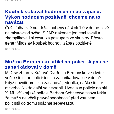
Koubek šokoval hodnocením po zápase:
Výkon hodnotím pozitivně, chceme na to
navázat
Čeští fotbalisté neudrželi hubený náskok 1:0 v druhé bitvě
na mistrovství světa. S JAR nakonec jen remizovali a
zkomplikovali si cestu za postupem ze skupiny. Přesto
trenér Miroslav Koubek hodnotil zápas pozitivně.
tento rok
Muž na Berounsku střílel po policii. A pak se
zabarikádoval v domě
Muž se zbraní v Králově Dvoře na Berounsku ve čtvrtek
večer střílel po policistech a zabarikádoval se v domě.
Když dovnitř pronikla zásahová jednotka, našla střelce
mrtvého. Nikdo další se nezranil. Uvedla to policie na síti
X. Mluvčí krajské policie Barbora Schneeweissová řekla,
že muž s největší pravděpodobností před vstupem
policistů do domu spáchal sebevraždu.
tento rok