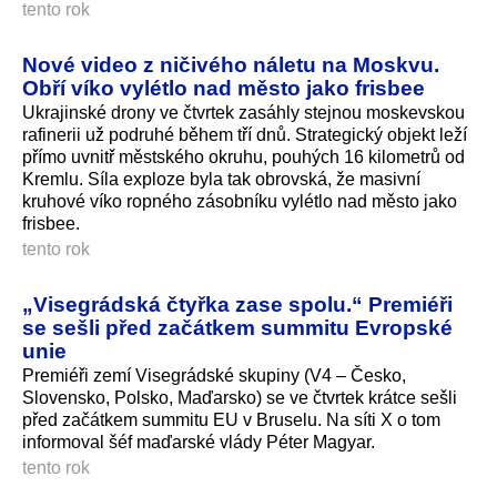
tento rok
Nové video z ničivého náletu na Moskvu.
Obří víko vylétlo nad město jako frisbee
Ukrajinské drony ve čtvrtek zasáhly stejnou moskevskou
rafinerii už podruhé během tří dnů. Strategický objekt leží
přímo uvnitř městského okruhu, pouhých 16 kilometrů od
Kremlu. Síla exploze byla tak obrovská, že masivní
kruhové víko ropného zásobníku vylétlo nad město jako
frisbee.
tento rok
„Visegrádská čtyřka zase spolu.“ Premiéři
se sešli před začátkem summitu Evropské
unie
Premiéři zemí Visegrádské skupiny (V4 – Česko,
Slovensko, Polsko, Maďarsko) se ve čtvrtek krátce sešli
před začátkem summitu EU v Bruselu. Na síti X o tom
informoval šéf maďarské vlády Péter Magyar.
tento rok