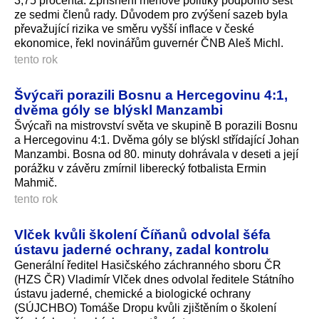
3,75 procenta. Zpřísnění měnové politiky podpořilo šest
ze sedmi členů rady. Důvodem pro zvýšení sazeb byla
převažující rizika ve směru vyšší inflace v české
ekonomice, řekl novinářům guvernér ČNB Aleš Michl.
tento rok
Švýcaři porazili Bosnu a Hercegovinu 4:1,
dvěma góly se blýskl Manzambi
Švýcaři na mistrovství světa ve skupině B porazili Bosnu
a Hercegovinu 4:1. Dvěma góly se blýskl střídající Johan
Manzambi. Bosna od 80. minuty dohrávala v deseti a její
porážku v závěru zmírnil liberecký fotbalista Ermin
Mahmič.
tento rok
Vlček kvůli školení Číňanů odvolal šéfa
ústavu jaderné ochrany, zadal kontrolu
Generální ředitel Hasičského záchranného sboru ČR
(HZS ČR) Vladimír Vlček dnes odvolal ředitele Státního
ústavu jaderné, chemické a biologické ochrany
(SÚJCHBO) Tomáše Dropu kvůli zjištěním o školení