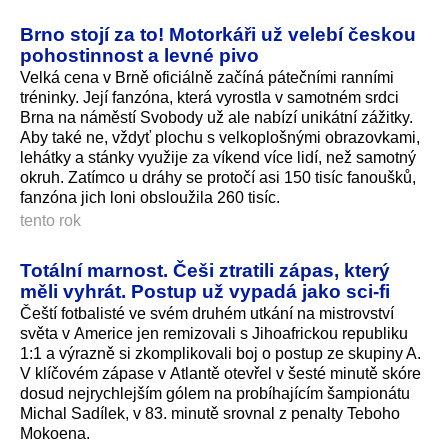
Brno stojí za to! Motorkáři už velebí českou
pohostinnost a levné pivo
Velká cena v Brně oficiálně začíná pátečními ranními
tréninky. Její fanzóna, která vyrostla v samotném srdci
Brna na náměstí Svobody už ale nabízí unikátní zážitky.
Aby také ne, vždyť plochu s velkoplošnými obrazovkami,
lehátky a stánky využije za víkend více lidí, než samotný
okruh. Zatímco u dráhy se protočí asi 150 tisíc fanoušků,
fanzóna jich loni obsloužila 260 tisíc.
tento rok
Totální marnost. Češi ztratili zápas, který
měli vyhrát. Postup už vypadá jako sci-fi
Čeští fotbalisté ve svém druhém utkání na mistrovství
světa v Americe jen remizovali s Jihoafrickou republiku
1:1 a výrazně si zkomplikovali boj o postup ze skupiny A.
V klíčovém zápase v Atlantě otevřel v šesté minutě skóre
dosud nejrychlejším gólem na probíhajícím šampionátu
Michal Sadílek, v 83. minutě srovnal z penalty Teboho
Mokoena.