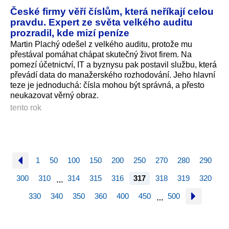
České firmy věří číslům, která neříkají celou
pravdu. Expert ze světa velkého auditu
prozradil, kde mizí peníze
Martin Plachý odešel z velkého auditu, protože mu
přestával pomáhat chápat skutečný život firem. Na
pomezí účetnictví, IT a byznysu pak postavil službu, která
převádí data do manažerského rozhodování. Jeho hlavní
teze je jednoduchá: čísla mohou být správná, a přesto
neukazovat věrný obraz.
tento rok
1
50
100
150
200
250
270
280
290
300
310
314
315
316
317
318
319
320
…
330
340
350
360
400
450
500
…