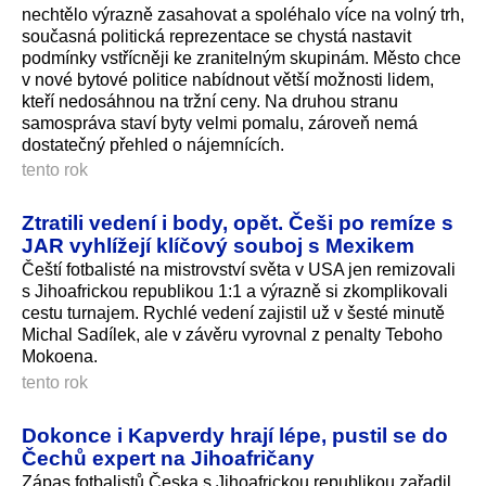
nechtělo výrazně zasahovat a spoléhalo více na volný trh,
současná politická reprezentace se chystá nastavit
podmínky vstřícněji ke zranitelným skupinám. Město chce
v nové bytové politice nabídnout větší možnosti lidem,
kteří nedosáhnou na tržní ceny. Na druhou stranu
samospráva staví byty velmi pomalu, zároveň nemá
dostatečný přehled o nájemnících.
tento rok
Ztratili vedení i body, opět. Češi po remíze s
JAR vyhlížejí klíčový souboj s Mexikem
Čeští fotbalisté na mistrovství světa v USA jen remizovali
s Jihoafrickou republikou 1:1 a výrazně si zkomplikovali
cestu turnajem. Rychlé vedení zajistil už v šesté minutě
Michal Sadílek, ale v závěru vyrovnal z penalty Teboho
Mokoena.
tento rok
Dokonce i Kapverdy hrají lépe, pustil se do
Čechů expert na Jihoafričany
Zápas fotbalistů Česka s Jihoafrickou republikou zařadil