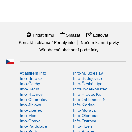
Přidat firmu
Smazat
Editovat
Kontakt, reklama / Portaly.info
Naše reklamní prvky
Všeobecné obchodní podmínky
Atlasfirem.info
Info-M. Boleslav
Info-Brno.cz
Info-Budějovice
Info-Čechy
Info-Česká Lípa
Info-Děčín
InfoFrýdek-Místek
Info-Havířov
Info-Hradec Kr.
Info-Chomutov
Info-Jablonec n.N.
Info-Jihlava
Info-Kladno
Info-Liberec
Info-Morava
Info-Most
Info-Olomouc
Info-Opava
Info-Ostrava
Info-Pardubice
Info-Plzeň
Info-Praha
Info-Přerov