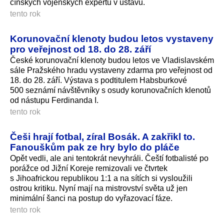
čínských vojenských expertů v ústavu.
tento rok
Korunovační klenoty budou letos vystaveny
pro veřejnost od 18. do 28. září
České korunovační klenoty budou letos ve Vladislavském
sále Pražského hradu vystaveny zdarma pro veřejnost od
18. do 28. září. Výstava s podtitulem Habsburkové
500 seznámí návštěvníky s osudy korunovačních klenotů
od nástupu Ferdinanda I.
tento rok
Češi hrají fotbal, zíral Bosák. A zakřikl to.
Fanouškům pak ze hry bylo do pláče
Opět vedli, ale ani tentokrát nevyhráli. Čeští fotbalisté po
porážce od Jižní Koreje remizovali ve čtvrtek
s Jihoafrickou republikou 1:1 a na sítích si vysloužili
ostrou kritiku. Nyní mají na mistrovství světa už jen
minimální šanci na postup do vyřazovací fáze.
tento rok