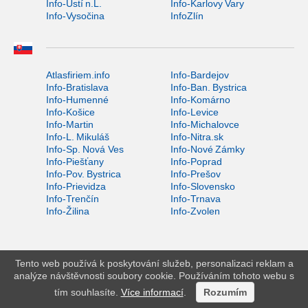
Info-Ústí n.L.
Info-Karlovy Vary
Info-Vysočina
InfoZlín
Atlasfiriem.info
Info-Bardejov
Info-Bratislava
Info-Ban. Bystrica
Info-Humenné
Info-Komárno
Info-Košice
Info-Levice
Info-Martin
Info-Michalovce
Info-L. Mikuláš
Info-Nitra.sk
Info-Sp. Nová Ves
Info-Nové Zámky
Info-Piešťany
Info-Poprad
Info-Pov. Bystrica
Info-Prešov
Info-Prievidza
Info-Slovensko
Info-Trenčín
Info-Trnava
Info-Žilina
Info-Zvolen
Tento web používá k poskytování služeb, personalizaci reklam a
analýze návštěvnosti soubory cookie. Používáním tohoto webu s
tím souhlasíte.
Více informací
.
Rozumím