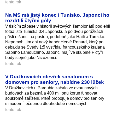
tento rok
Na MS má jistý konec i Tunisko. Japonci ho
rozdrtili čtyřmi góly
V tisícím zápase v historii světových šampionátů podlehli
fotbalisté Tuniska 0:4 Japonsku a po dvou porážkách
přišli o šanci na postup, podobně jako Haiti a Turecko.
Nepomohl jim ani nový trenér Hervé Renard, který po
debaklu se Švédy 1:5 vystřídal francouzského krajana
Sabriho Lamouchiho. Japonci mají ve skupině F čtyři
body stejně jako Nizozemci.
tento rok
V Dražkovicích otevřeli sanatorium s
domovem pro seniory, nabídne 230 lůžek
V Dražkovicích u Pardubic začalo ve dvou nových
budovách za bezmála 400 milionů korun fungovat
soukromé zařízení, které propojuje domov pro seniory
s moderní léčebnou dlouhodobě nemocných.
tento rok