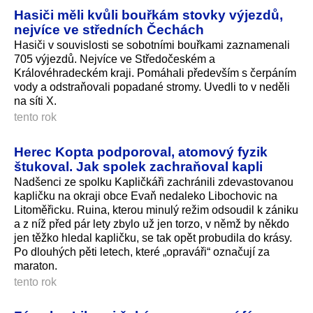
Hasiči měli kvůli bouřkám stovky výjezdů,
nejvíce ve středních Čechách
Hasiči v souvislosti se sobotními bouřkami zaznamenali
705 výjezdů. Nejvíce ve Středočeském a
Královéhradeckém kraji. Pomáhali především s čerpáním
vody a odstraňovali popadané stromy. Uvedli to v neděli
na síti X.
tento rok
Herec Kopta podporoval, atomový fyzik
štukoval. Jak spolek zachraňoval kapli
Nadšenci ze spolku Kapličkáři zachránili zdevastovanou
kapličku na okraji obce Evaň nedaleko Libochovic na
Litoměřicku. Ruina, kterou minulý režim odsoudil k zániku
a z níž před pár lety zbylo už jen torzo, v němž by někdo
jen těžko hledal kapličku, se tak opět probudila do krásy.
Po dlouhých pěti letech, které „opraváři“ označují za
maraton.
tento rok