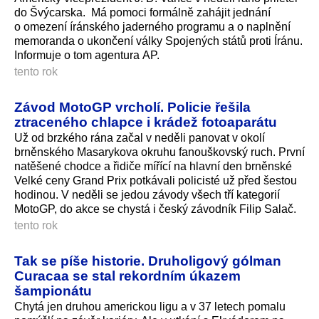
do Švýcarska. Má pomoci formálně zahájit jednání
o omezení íránského jaderného programu a o naplnění
memoranda o ukončení války Spojených států proti Íránu.
Informuje o tom agentura AP.
tento rok
Závod MotoGP vrcholí. Policie řešila
ztraceného chlapce i krádež fotoaparátu
Už od brzkého rána začal v neděli panovat v okolí
brněnského Masarykova okruhu fanouškovský ruch. První
natěšené chodce a řidiče mířící na hlavní den brněnské
Velké ceny Grand Prix potkávali policisté už před šestou
hodinou. V neděli se jedou závody všech tří kategorií
MotoGP, do akce se chystá i český závodník Filip Salač.
tento rok
Tak se píše historie. Druholigový gólman
Curacaa se stal rekordním úkazem
šampionátu
Chytá jen druhou americkou ligu a v 37 letech pomalu