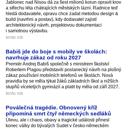
Jablonec nad Nisou dá za šest milionů korun opravit krov
a střechu léta chátrajících městských lázní. Radnice teď
hledá dodavatele, opravu chce zadat metodou design &
build (navrhni a postav), kdy dodavatel zajistí
architektonický návrh, projektovou dokumentaci
i samotnou výstavbu.
tento rok
Babiš jde do boje s mobily ve školách:
navrhuje zákaz od roku 2027
Premiér Andrej Babiš společně s ministrem školství
Robertem Plagou představili poslanecký návrh na plošný
zákaz používání mobilních telefonů ve školách. Nová
pravidla by se měla týkat žáků základních škol a nižších
stupňů víceletých gymnázií a platit by měla od září 2027.
tento rok
Poválečná tragédie. Obnovený kříž
připomíná smrt čtyř německých sedláků
Úlevu, ale i chaos, obavy a tragické události přinesl
konec války do bývalých Sudet v česko-německém