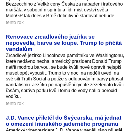
Bezzecchiho z Velké ceny Česka za napadení traťového
maršála v sobotním sprintu a lídr mistrovství světa
MotoGP tak dnes v Brně definitivně startovat nebude.
tento rok
Renovace zrcadlového jezírka se
nepovedla, barva se loupe. Trump to přičítá
vandalům
Zrcadlové jezírko Lincolnova památníku ve Washingtonu,
které nedávno nechal americký prezident Donald Trump
natřít modrou barvou, se bude kvůli nové opravě nejspíš
muset opět vypustit. Trump to v noci na neděli uvedl na
své síti Truth Social a potíže s odlupováním barvy připsal
vandalismu. Jezírko po napuštění rychle zezelenalo kvůli
řasám, správa parku kvůli tomu do vody nalila peroxid
vodíku.
tento rok
J.D. Vance přiletěl do Švýcarska, má jednat
o omezení íránského jaderného programu
Americký viceprezident J. D. Vance v neděli ráno přiletěl