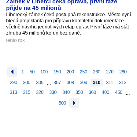
Zámek v Liberci čeká oprava, první fáze
přijde na 45 milionů
Liberecký zámek čeká postupná rekonstrukce. Město nyní
hledá projektanta pro přípravu kompletní dokumentace
včetně návrhu jednotlivých etap oprav. První fáze má stát
zhruba 45 milionů korun bez daně.
tento rok
1
50
100
150
200
250
260
270
280
290
300
305
307
308
309
310
311
312
…
313
315
320
330
340
350
360
400
450
…
500