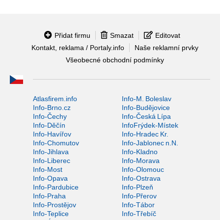
Přidat firmu
Smazat
Editovat
Kontakt, reklama / Portaly.info
Naše reklamní prvky
Všeobecné obchodní podmínky
Atlasfirem.info
Info-M. Boleslav
Info-Brno.cz
Info-Budějovice
Info-Čechy
Info-Česká Lípa
Info-Děčín
InfoFrýdek-Místek
Info-Havířov
Info-Hradec Kr.
Info-Chomutov
Info-Jablonec n.N.
Info-Jihlava
Info-Kladno
Info-Liberec
Info-Morava
Info-Most
Info-Olomouc
Info-Opava
Info-Ostrava
Info-Pardubice
Info-Plzeň
Info-Praha
Info-Přerov
Info-Prostějov
Info-Tábor
Info-Teplice
Info-Třebíč