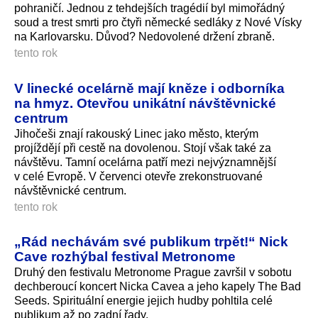
pohraničí. Jednou z tehdejších tragédií byl mimořádný
soud a trest smrti pro čtyři německé sedláky z Nové Vísky
na Karlovarsku. Důvod? Nedovolené držení zbraně.
tento rok
V linecké ocelárně mají kněze i odborníka
na hmyz. Otevřou unikátní návštěvnické
centrum
Jihočeši znají rakouský Linec jako město, kterým
projíždějí při cestě na dovolenou. Stojí však také za
návštěvu. Tamní ocelárna patří mezi nejvýznamnější
v celé Evropě. V červenci otevře zrekonstruované
návštěvnické centrum.
tento rok
„Rád nechávám své publikum trpět!“ Nick
Cave rozhýbal festival Metronome
Druhý den festivalu Metronome Prague završil v sobotu
dechberoucí koncert Nicka Cavea a jeho kapely The Bad
Seeds. Spirituální energie jejich hudby pohltila celé
publikum až po zadní řady.