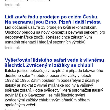
tento rok
Lidl zavře řadu prodejen po celém Česku.
Na seznamu jsou Brno, Plzeň i další města
Lidl dočasně uzavře 13 prodejen kvůli rekonstrukcím.
Obchody přejdou na nový koncept s pevnými sekcemi pro
nepotravinářské zboží. Řetězec chce zákazníkům
usnadnit orientaci i hledání sezonních výrobků.
tento rok
Vyšetřování lidského safari vede k vlivnému
šlechtici. Zvrácenými zážitky se chlubil
Italská justice pokračuje v rozplétání případu takzvaného
„lidského safari“ z období bosenské války v letech
1992 až 1995. Zatím posledním podezřelým z účasti je
italský aristokrat z vlivné milánské rodiny a vášnivý
sběratel zbraní. Podle svědectví, která shromáždil italský
novinář Ezio Gavazzeni, se měl šlechtic svými
zvrácenými zážitky chlubit svým přátelům během
společných večeří.