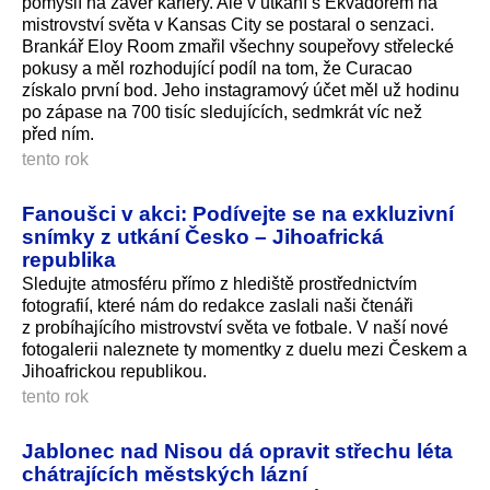
pomýšlí na závěr kariéry. Ale v utkání s Ekvádorem na
mistrovství světa v Kansas City se postaral o senzaci.
Brankář Eloy Room zmařil všechny soupeřovy střelecké
pokusy a měl rozhodující podíl na tom, že Curacao
získalo první bod. Jeho instagramový účet měl už hodinu
po zápase na 700 tisíc sledujících, sedmkrát víc než
před ním.
tento rok
Fanoušci v akci: Podívejte se na exkluzivní
snímky z utkání Česko – Jihoafrická
republika
Sledujte atmosféru přímo z hlediště prostřednictvím
fotografií, které nám do redakce zaslali naši čtenáři
z probíhajícího mistrovství světa ve fotbale. V naší nové
fotogalerii naleznete ty momentky z duelu mezi Českem a
Jihoafrickou republikou.
tento rok
Jablonec nad Nisou dá opravit střechu léta
chátrajících městských lázní