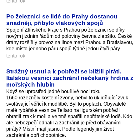
tento rok
Po železnici se lidé do Prahy dostanou
snadněji, přibylo vlakových spojů
Spojení Zlínského kraje s Prahou po železnici se díky
novým jízdním řádům od poloviny června zlepšilo. České
dráhy rozšířily provoz na lince mezi Prahou a Bratislavou,
kde místo jednoho páru spojů týdně jedou čtyři páry.
tento rok
Strážný usnul a k pobřeží se blížili piráti.
Italskou vesnici zachránil nečekaný hrdina z
mořských hlubin
Když se uprostřed jedné bouřlivé noci roku
1660 rozezněly kostelní zvony, nebyl to uklidňující zvuk
svolávající věřící k modlitbě. Byl to poplach. Obyvatelé
malé rybářské vesnice Tellaro na ligurském pobřeží
obrátili zrak k moři a ve tmě spatřili nepřátelské lodě. Kdo
ale nebezpečí odhalil a zachránil je před obávanými
piráty? Místní mají jasno. Podle legendy jim život
zachránila obří chobotnice.