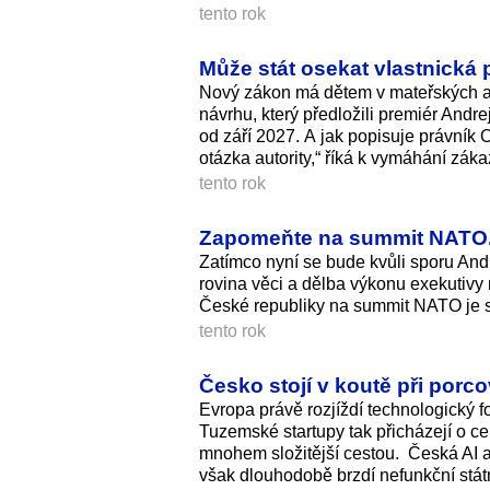
tento rok
Může stát osekat vlastnická
Nový zákon má dětem v mateřských a 
návrhu, který předložili premiér Andre
od září 2027. A jak popisuje právník 
otázka autority,“ říká k vymáhání záka
tento rok
Zapomeňte na summit NATO. V
Zatímco nyní se bude kvůli sporu And
rovina věci a dělba výkonu exekutivy 
České republiky na summit NATO je s
tento rok
Česko stojí v koutě při porc
Evropa právě rozjíždí technologický 
Tuzemské startupy tak přicházejí o ce
mnohem složitější cestou. Česká AI a
však dlouhodobě brzdí nefunkční stát