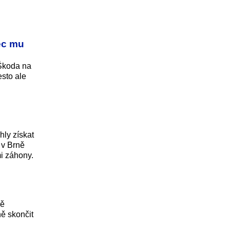
věc mu
 Škoda na
sto ale
ly získat
 v Brně
mi záhony.
ně
ě skončit