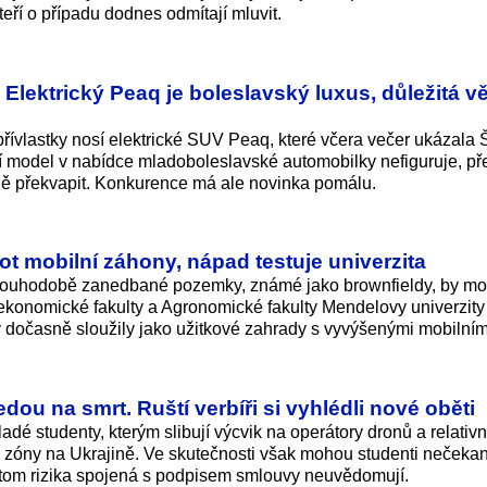
teří o případu dodnes odmítají mluvit.
 Elektrický Peaq je boleslavský luxus, důležitá 
 přívlastky nosí elektrické SUV Peaq, které včera večer ukázala
í model v nabídce mladoboleslavské automobilky nefiguruje, pře
ně překvapit. Konkurence má ale novinka pomálu.
vot mobilní záhony, nápad testuje univerzita
dlouhodobě zanedbané pozemky, známé jako brownfieldy, by moh
ekonomické fakulty a Agronomické fakulty Mendelovy univerzity
aby dočasně sloužily jako užitkové zahrady s vyvýšenými mobilní
dou na smrt. Ruští verbíři si vyhlédli nové oběti
adé studenty, kterým slibují výcvik na operátory dronů a relativ
 zóny na Ukrajině. Ve skutečnosti však mohou studenti nečekan
přitom rizika spojená s podpisem smlouvy neuvědomují.