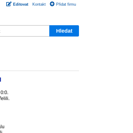
Editovat
Kontakt
Přidat firmu
Hledat
l
0:0.
lili.
alu
i.