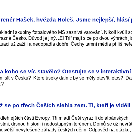
renér Hašek, hvězda Holeš. Jsme nejlepší, hlásí 
adní skupiny fotbalového MS zaznívá varování. Nikoli kvůli so
zné Česko. Důvod je jiný. „El Tri“ mají sice po dvou výhrách ji
tuaci už zažili a nedopadla dobře. Čechy tamní média příliš neře
 za koho se víc stavělo? Otestujte se v interaktivn
í síť v Česku? Které úseky dálnic by se měly otevřít letos? Da
ic?
se po třech Češích slehla zem. Ti, kteří je viděli
odlehlejších částí Evropy. Tři mladí Češi vyrazili do albánských
stmi, drsnou historií i nedostupným terénem. Domů se už nevráti
ezi největší nevyřešené záhady českých dějin. Odpověď na otázku,