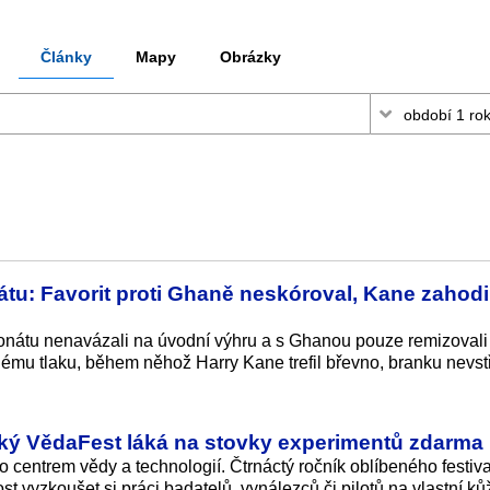
Články
Mapy
Obrázky
tu: Favorit proti Ghaně neskóroval, Kane zahodi
ionátu nenavázali na úvodní výhru a s Ghanou pouze remizovali 
u tlaku, během něhož Harry Kane trefil břevno, branku nevstře
ký VědaFest láká na stovky experimentů zdarma
 centrem vědy a technologií. Čtrnáctý ročník oblíbeného festiv
vyzkoušet si práci badatelů, vynálezců či pilotů na vlastní kůž