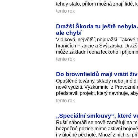
tehdy stalo, přitom možná znají lidé, k
tento rok
Dražší Škoda tu ještě nebyla.
ale chybí
Vlajková, největší, nejdražší. Takové
hranicích Francie a Švýcarska. Dražš
může základní cena leckoho i příjem
tento rok
Do brownfieldů mají vrátit ži
Opuštěné továrny, sklady nebo jiné 
nové využití. Výzkumníci z Provozně 
představili projekt, který navrhuje, 
tento rok
„Speciální smlouvy“, které ve
Ruští náboráři se nově zaměřují na ml
bezpečné pozice mimo aktivní bojové
i v útočné pěchotě. Mnozí z nich si 