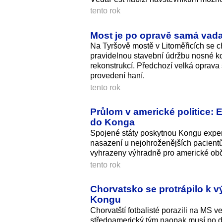
tento rok
Most je po opravě samá vada.
Na Tyršově mostě v Litoměřicích se ch
pravidelnou stavební údržbu nosné ko
rekonstrukcí. Předchozí velká oprava s
provedení haní.
tento rok
Průlom v americké politice: E
do Konga
Spojené státy poskytnou Kongu experi
nasazení u nejohroženějších pacientů.
vyhrazeny výhradně pro americké ob
tento rok
Chorvatsko se protrápilo k v
Kongu
Chorvatští fotbalisté porazili na MS 
středoamerický tým naopak musí po 