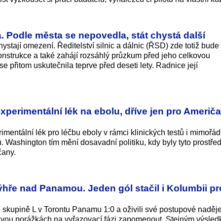
 Podle města se nepovedla, stát chystá další
ystají omezení. Ředitelství silnic a dálnic (ŘSD) zde totiž bude
nstrukce a také zahájí rozsáhlý průzkum před jeho celkovou
e přitom uskutečnila teprve před deseti lety. Radnice její
xperimentální lék na ebolu, dříve jen pro Američa
mentální lék pro léčbu eboly v rámci klinických testů i mimořá
 Washington tím mění dosavadní politiku, kdy byly tyto prostře
čany.
ýhře nad Panamou. Jeden gól stačil i Kolumbii pr
ve skupině L v Torontu Panamu 1:0 a oživili své postupové naděje
dvou porážkách na vyřazovací fázi zapomenout. Stejným výsle