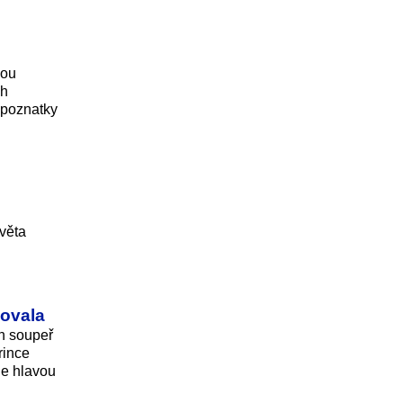
sou
ch
 poznatky
světa
zovala
ch soupeř
rince
ne hlavou