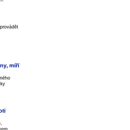
 provádět
ny, míří
dného
dky
oti
,
dkem