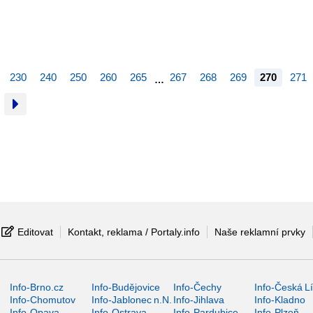
230
240
250
260
265
267
268
269
270
271
…
Editovat
Kontakt, reklama / Portaly.info
Naše reklamní prvky
Info-Brno.cz
Info-Budějovice
Info-Čechy
Info-Česká L
Info-Chomutov
Info-Jablonec n.N.
Info-Jihlava
Info-Kladno
Info-Opava
Info-Ostrava
Info-Pardubice
Info-Plzeň