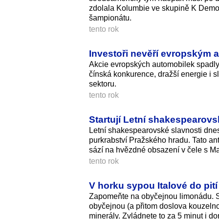
zdolala Kolumbie ve skupině K Demok
šampionátu.
tento rok
Investoři nevěří evropským a
Akcie evropských automobilek spadly 
čínská konkurence, dražší energie i s
sektoru.
tento rok
Startují Letní shakespearovs
Letní shakespearovské slavnosti dne
purkrabství Pražského hradu. Tato an
sází na hvězdné obsazení v čele s
tento rok
V horku sypou Italové do pití
Zapomeňte na obyčejnou limonádu. Sic
obyčejnou (a přitom doslova kouzelnou
minerály. Zvládnete to za 5 minut i d