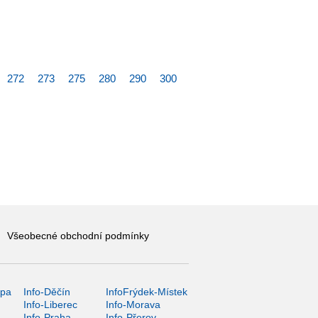
272
273
275
280
290
300
Všeobecné obchodní podmínky
ípa
Info-Děčín
InfoFrýdek-Místek
Info-Liberec
Info-Morava
Info-Praha
Info-Přerov