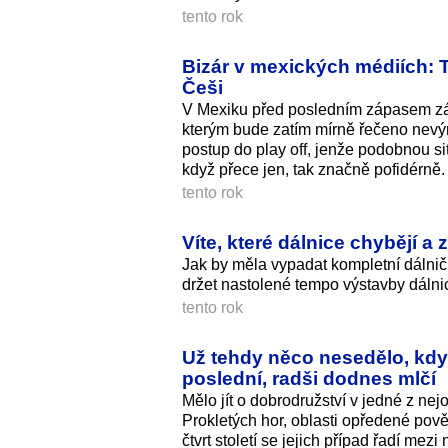
tento rok
Bizár v mexických médiích: T
Češi
V Mexiku před posledním zápasem zákl
kterým bude zatím mírně řečeno nevýra
postup do play off, jenže podobnou si
když přece jen, tak značně pofidérně.
tento rok
Víte, které dálnice chybějí a
Jak by měla vypadat kompletní dálničn
držet nastolené tempo výstavby dáln
tento rok
Už tehdy něco nesedělo, když 
poslední, radši dodnes mlčí
Mělo jít o dobrodružství v jedné z nej
Prokletých hor, oblasti opředené pově
čtvrt století se jejich případ řadí m