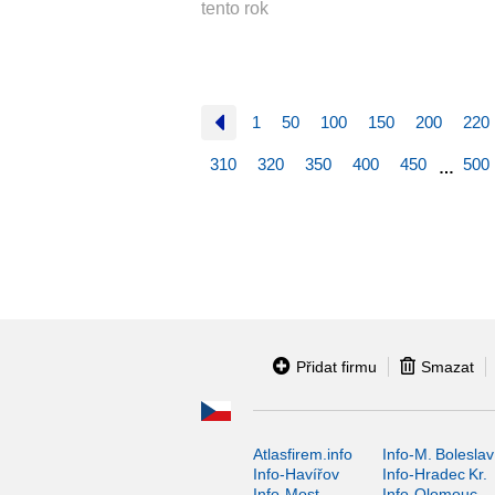
tento rok
1
50
100
150
200
220
310
320
350
400
450
500
…
Přidat firmu
Smazat
Atlasfirem.info
Info-M. Boleslav
Info-Havířov
Info-Hradec Kr.
Info-Most
Info-Olomouc