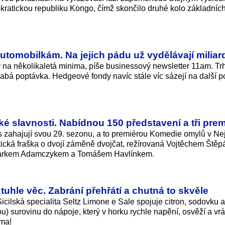
ratickou republiku Kongo, čímž skončilo druhé kolo základníc
utomobilkám. Na jejich pádu už vydělávají miliar
na několikaletá minima, píše businessový newsletter 11am. Tr
labá poptávka. Hedgeové fondy navíc stále víc sázejí na další p
ké slavnosti. Nabídnou 150 představení a tři prem
s zahajují svou 29. sezonu, a to premiérou Komedie omylů v Ne
tická fraška o dvojí záměně dvojčat, režírovaná Vojtěchem Ště
 Markem Adamczykem a Tomášem Havlínkem.
 tuhle věc. Zabrání přehřátí a chutná to skvěle
ilská specialita Seltz Limone e Sale spojuje citron, sodovku 
) surovinu do nápoje, který v horku rychle napění, osvěží a vrát
oma!