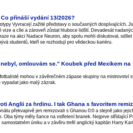
Co přináší vydání 13/2026?
otypy Vyvracejí zažité představy o současných dospívajících. J
né vize a cíle a zároveň zůstat hluboce lidští. Devadesát nadaný
raze na akci Nadace Neuron, aby spolu mohli diskutovat, sdílet
bývá studentů, kteří se rozhodují pro vědeckou kariéru.
 nebyl, omlouvám se." Koubek před Mexikem na
í fotbalisté mohou v závěrečném zápase skupiny na mistrovství 
e vypadat jako malý zázrak.
ti Anglii za hrdinu. I tak Ghana s favoritem remi
nátu překvapivě jen remizovali s Ghanou 0:0 a stejně jako jeji
ze. Oba týmy měly šance na vstřelení branek. Nejprve střídající P
ři samostatném úniku a v závěru trefil anglický kapitán Harry Ka