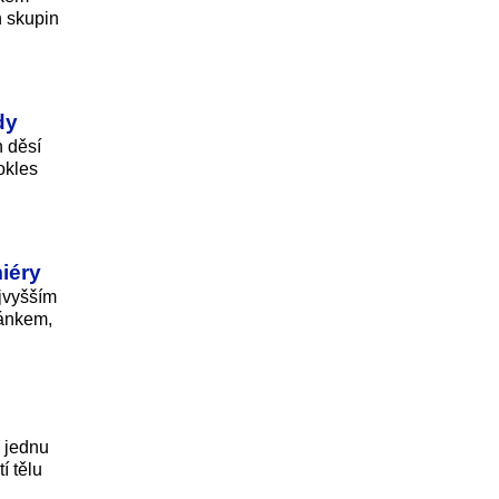
h skupin
dy
h děsí
okles
iéry
jvyšším
pánkem,
a jednu
í tělu