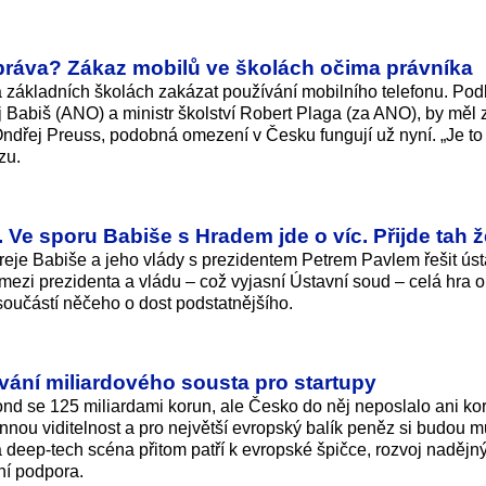
 práva? Zákaz mobilů ve školách očima právníka
základních školách zakázat používání mobilního telefonu. Pod
j Babiš (ANO) a ministr školství Robert Plaga (za ANO), by měl za
Ondřej Preuss, podobná omezení v Česku fungují už nyní. „Je to
zu.
e sporu Babiše s Hradem jde o víc. Přijde tah 
reje Babiše a jeho vlády s prezidentem Petrem Pavlem řešit úst
mezi prezidenta a vládu – což vyjasní Ústavní soud – celá hra o
oučástí něčeho o dost podstatnějšího.
ování miliardového sousta pro startupy
fond se 125 miliardami korun, ale Česko do něj neposlalo ani ko
nnou viditelnost a pro největší evropský balík peněz si budou mu
 deep-tech scéna přitom patří k evropské špičce, rozvoj nadějn
ní podpora.