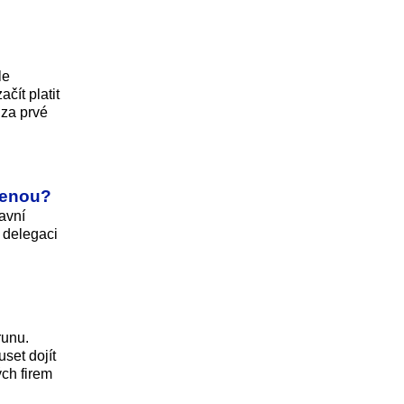
le
čít platit
 za prvé
ženou?
avní
 delegaci
runu.
set dojít
ých firem