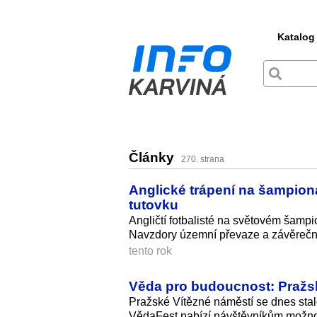
Katalog
Články
270. strana
Anglické trápení na šampioná
tutovku
Angličtí fotbalisté na světovém šamp
Navzdory územní převaze a závěrečném
tento rok
Věda pro budoucnost: Pražs
Pražské Vítězné náměstí se dnes stalo
VědaFest nabízí návštěvníkům možnost 