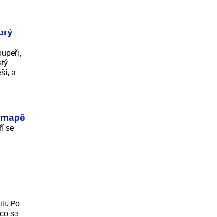
prý
upeři,
stý
ší, a
í mapě
ří se
li. Po
 co se