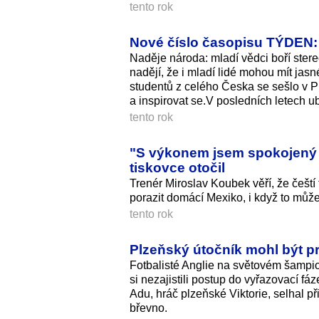
tento rok
Nové číslo časopisu TÝDEN: 
Naděje národa: mladí vědci boří stere
nadějí, že i mladí lidé mohou mít jas
studentů z celého Česka se sešlo v P
a inspirovat se.V posledních letech u
tento rok
"S výkonem jsem spokojený
tiskovce otočil
Trenér Miroslav Koubek věří, že češt
porazit domácí Mexiko, i když to můž
tento rok
Plzeňský útočník mohl být pro
Fotbalisté Anglie na světovém šampio
si nezajistili postup do vyřazovací fá
Adu, hráč plzeňské Viktorie, selhal p
břevno.