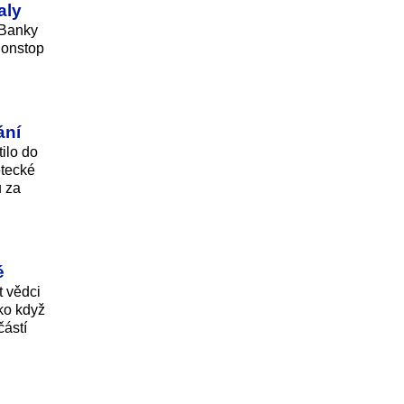
aly
 Banky
nonstop
ání
tilo do
etecké
ů za
é
t vědci
ko když
částí