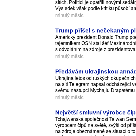
sítích. Politici je opatřili novými se
Výsledek však podle kritiků působí a
minulý měsíc
Trump přišel s nečekaným pl
Americký prezident Donald Trump po
tajemníkem OSN stal šéf Mezinárodní f
s odvoláním na zdroje z prezidentova o
minulý měsíc
Předávám ukrajinskou armádu,
Ukrajina letos od ruských okupačních 
na síti Telegram napsal odcházející v
svému nástupci Mychajlu Drapatému př
minulý měsíc
Největší smluvní výrobce či
Tchajwanská společnost Taiwan Semi
výrobcem čipů na světě, zvýší od příš
na zdroje obeznámené se situací o tom