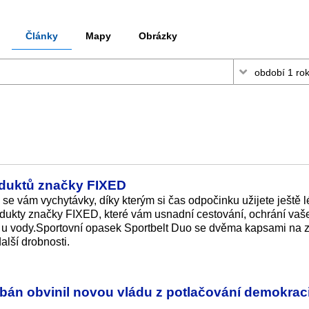
Články
Mapy
Obrázky
oduktů značky FIXED
se vám vychytávky, díky kterým si čas odpočinku užijete ještě 
odukty značky FIXED, které vám usnadní cestování, ochrání vaš
h i u vody.Sportovní opasek Sportbelt Duo se dvěma kapsami na z
alší drobnosti.
rbán obvinil novou vládu z potlačování demokrac