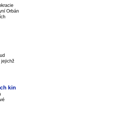
okracie
nyní Orbán
ích
kud
jejichž
ch kin
á
své