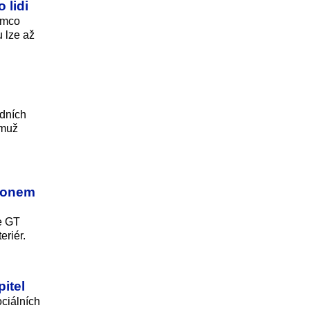
 lidi
tímco
u lze až
rdních
emuž
klonem
e GT
eriér.
itel
ciálních