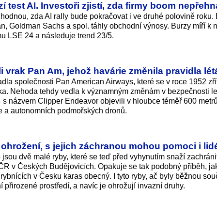
í test AI. Investoři zjistí, zda firmy boom nepřehn
hodnou, zda AI rally bude pokračovat i ve druhé polovině roku.
an, Goldman Sachs a spol. táhly obchodní výnosy. Burzy míří k 
u LSE 24 a následuje trend 23/5.
i vrak Pan Am, jehož havárie změnila pravidla lét
tadla společnosti Pan American Airways, které se v roce 1952 zří
rika. Nehoda tehdy vedla k významným změnám v bezpečnosti l
 s názvem Clipper Endeavor objevili v hloubce téměř 600 metr
e a autonomních podmořských dronů.
ohrožení, s jejich záchranou mohou pomoci i lid
jsou dvě malé ryby, které se teď před vyhynutím snaží zachráni
ČR v Českých Budějovicích. Opakuje se tak podobný příběh, ja
a rybnících v Česku karas obecný. I tyto ryby, ač byly běžnou sou
í přirozené prostředí, a navíc je ohrožují invazní druhy.