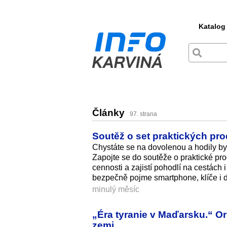
Katalog
Články
97. strana
Soutěž o set praktických pr
Chystáte se na dovolenou a hodily by 
Zapojte se do soutěže o praktické pr
cennosti a zajistí pohodlí na cestác
bezpečně pojme smartphone, klíče i d
minulý měsíc
„Éra tyranie v Maďarsku.“ O
zemi