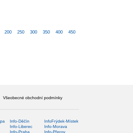
200
250
300
350
400
450
Všeobecné obchodní podmínky
ípa
Info-Děčín
InfoFrýdek-Místek
Info-Liberec
Info-Morava
Info-Praha
Info-Přerov