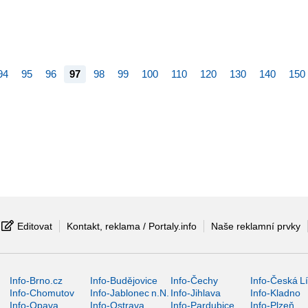
94
95
96
97
98
99
100
110
120
130
140
150
Editovat
Kontakt, reklama / Portaly.info
Naše reklamní prvky
Info-Brno.cz
Info-Budějovice
Info-Čechy
Info-Česká L
Info-Chomutov
Info-Jablonec n.N.
Info-Jihlava
Info-Kladno
Info-Opava
Info-Ostrava
Info-Pardubice
Info-Plzeň