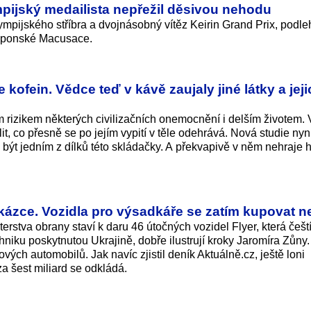
pijský medailista nepřežil děsivou nehodu
lympijského stříbra a dvojnásobný vítěz Keirin Grand Prix, podle
aponské Macusace.
e kofein. Vědce teď v kávě zaujaly jiné látky a jeji
m rizikem některých civilizačních onemocnění i delším životem. 
t, co přesně se po jejím vypití v těle odehrává. Nová studie nyn
ýt jedním z dílků této skládačky. A překvapivě v něm nehraje hl
akázce. Vozidla pro výsadkáře se zatím kupovat 
rstva obrany staví k daru 46 útočných vozidel Flyer, která čeští
niku poskytnutou Ukrajině, dobře ilustrují kroky Jaromíra Zůny.
vých automobilů. Jak navíc zjistil deník Aktuálně.cz, ještě loni
a šest miliard se odkládá.