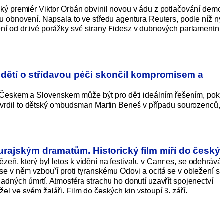
ý premiér Viktor Orbán obvinil novou vládu z potlačování dem
mu obnovení. Napsala to ve středu agentura Reuters, podle níž 
šení od drtivé porážky své strany Fidesz v dubnových parlamentn
dětí o střídavou péči skončil kompromisem a
 Českem a Slovenskem může být pro děti ideálním řešením, po
otvrdil to dětský ombudsman Martin Beneš v případu sourozenců, 
rajským dramatům. Historický film míří do český
ň, který byl letos k vidění na festivalu v Cannes, se odehráv
 se v něm vzbouří proti tyranskému Odovi a ocitá se v obležení 
adných úmrtí. Atmosféra strachu ho donutí uzavřít spojenectví
l ve svém žaláři. Film do českých kin vstoupí 3. září.