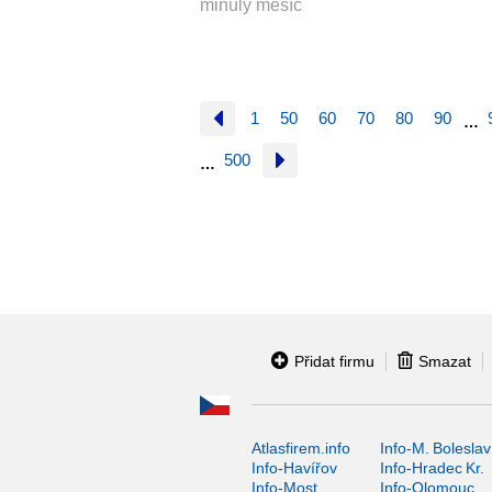
minulý měsíc
1
50
60
70
80
90
…
500
…
Přidat firmu
Smazat
Atlasfirem.info
Info-M. Boleslav
Info-Havířov
Info-Hradec Kr.
Info-Most
Info-Olomouc