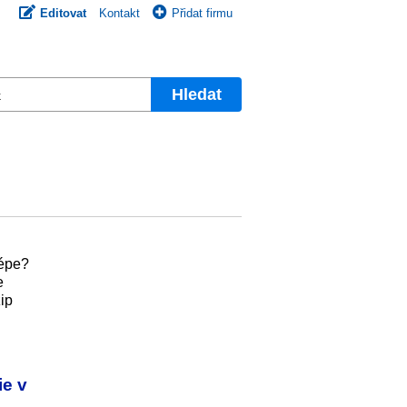
Editovat
Kontakt
Přidat firmu
Hledat
lépe?
e
ip
ie v