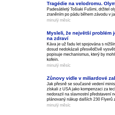
Tragédie na velodromu. Olym
Padesátiletý Tošiaki Fušimi, držitel o
zraněním po pádu během závodu v j
minulý měsíc
Mysleli, že největší problém j
na zdraví
Káva je už řadu let spojována s nižší
dosud nedokázali přesvědčivě vysvětli
popisuje mechanismus, který by mohl b
kofein.
minulý měsíc
Zůnovy vidle v miliardové z
Jak přesně se současné vedení ministe
získali z USA jako kompenzaci za tech
nedorazil na slavnostní představení no
plánovaný nákup dalších 230 Flyerů z
minulý měsíc