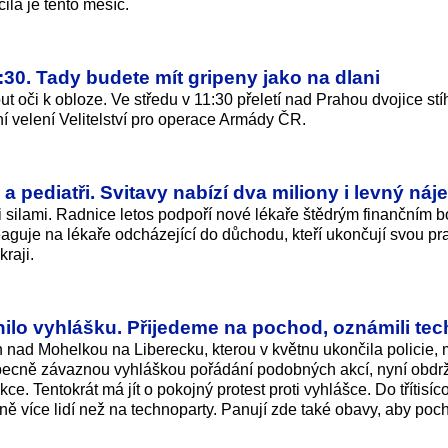
la je tento měsíc.
30. Tady budete mít gripeny jako na dlani
ut oči k obloze. Ve středu v 11:30 přeletí nad Prahou dvojice st
í velení Velitelství pro operace Armády ČR.
 a pediatři. Svitavy nabízí dva miliony i levný náj
mi silami. Radnice letos podpoří nové lékaře štědrým finančním
uje na lékaře odcházející do důchodu, kteří ukončují svou pra
raji.
nilo vyhlášku. Přijedeme na pochod, oznámili tec
nad Mohelkou na Liberecku, kterou v květnu ukončila policie, 
i obecně závaznou vyhláškou pořádání podobných akcí, nyní obdrž
e. Tentokrát má jít o pokojný protest proti vyhlášce. Do třítisí
ě více lidí než na technoparty. Panují zde také obavy, aby poc