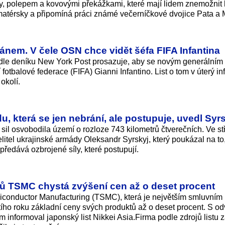
dáky, polepem a kovovými překážkami, které mají lidem znemožnit 
matérsky a připomíná práci známé večerníčkové dvojice Pata a 
ánem. V čele OSN chce vidět šéfa FIFA Infantina
dle deníku New York Post prosazuje, aby se novým generálním
otbalové federace (FIFA) Gianni Infantino. List o tom v úterý i
­kolí.
 která se jen nebrání, ale postupuje, uvedl Syr
sil osvobodila území o rozloze 743 kilometrů čtverečních. Ve st
elitel ukrajinské armády Oleksandr Syrskyj, který poukázal na to
edává ozbrojené síly, které postupují.
pů TSMC chystá zvýšení cen až o deset procent
conductor Manufacturing (TSMC), která je největším smluvním
tího roku základní ceny svých produktů až o deset procent. S o
 informoval japonský list Nikkei Asia.Firma podle zdrojů listu z