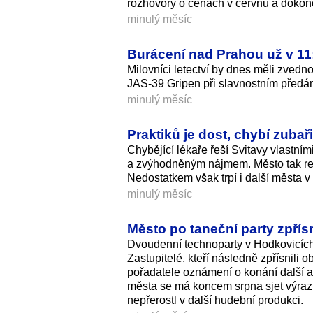
rozhovory o cenách v červnu a dokonči
minulý měsíc
Burácení nad Prahou už v 11:
Milovníci letectví by dnes měli zvedno
JAS-39 Gripen při slavnostním předán
minulý měsíc
Praktiků je dost, chybí zubaři
Chybějící lékaře řeší Svitavy vlastní
a zvýhodněným nájmem. Město tak reag
Nedostatkem však trpí i další města v k
minulý měsíc
Město po taneční party zpřís
Dvoudenní technoparty v Hodkovicích 
Zastupitelé, kteří následně zpřísnil
pořadatele oznámení o konání další akc
města se má koncem srpna sjet výrazn
nepřerostl v další hudební produkci.