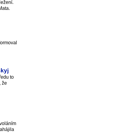
ležení.
Mata.
nformoval
skyj
ředu to
, že
dvoláním
ahájila