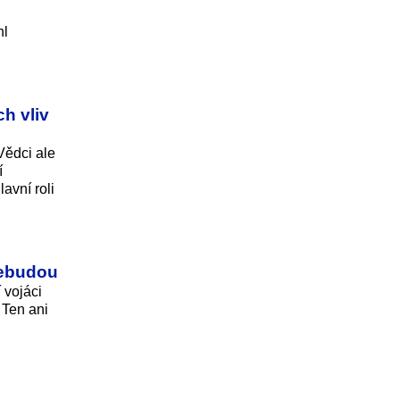
hl
ch vliv
Vědci ale
í
avní roli
nebudou
 vojáci
 Ten ani