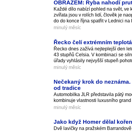
OBRAZEM: Ryba nahodí prut a 
Každé dílo nabízí pohled na svět, ve 
zvířata jsou v rolích lidí, člověk je 
do do konce října spatřit v Lednici na
minulý měsíc
Řecko čelí extrémním teplot
Řecko dnes zažívá nejteplejší den let
43 stupňů Celsia. V kombinaci se sil
úřady vyhlásily nejvyšší stupeň pohot
minulý měsíc
Nečekaný krok do neznáma. 
od tradice
Automobilka JLR představila pátý m
kombinuje vlastnosti luxusního grand t
minulý měsíc
Jako když Homer dělal kořenk
Dvě lavičky na pražském Barrandově 