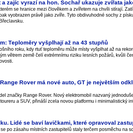
zajíc vyrazí na hon. Sochař ukazuje zvířata jako
kterém se hranice mezi člověkem a zvířetem na chvíli stírají. Za
naopak vyobrazen právě jako zvíře. Tyto obdivuhodné sochy z písk
 Břeclavsku.
ám: Teploměry vyšplhají až na 43 stupňů
ošního roku, kdy rtuť teploměru může místy vyšplhat až na reko
ným větrem země čelí extrémnímu riziku lesních požárů, kvůli č
ovosti.
Range Rover má nové auto, GT je největším od
odel značky Range Rover. Nový elektromobil nazvaný jednoduš
oureru a SUV, přináší zcela novou platformu i minimalistický int
u. Lidé se baví lavičkami, které opravoval zastup
se po zásahu místních zastupitelů staly terčem posměchu na so