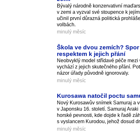
Bývalý národně konzervativní maďarsk
v zemi a vyzval své stoupence k její
učinil první důrazná politická prohlá
volbách.
minulý měsíc
Škola ve dvou zemích? Spor 
respektem k jejich přání
Neobvyklý model střídavé péče mezi
vychází z jejich skutečného přání. P
názor úřady původně ignorovaly.
minulý měsíc
Kurosawa natočil poctu samu
Nový Kurosawův snímek Samuraj a věze
v Japonsku 16. století. Samuraj Araki
horské pevnosti, kde dojde k řadě záh
s vyslancem Kurodou, jehož dosud drže
minulý měsíc