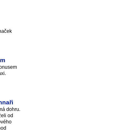
íhaček
em
 bonusem
xi.
hnaři
má dohru.
eli od
cového
hod