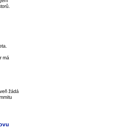
ájem
torů.
eta.
or má
oveň žádá
ummitu
tovu