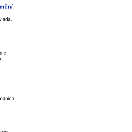
 mění
vláda.
pie
u
hodních