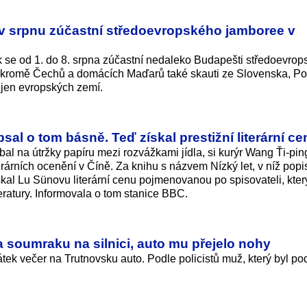
v srpnu zúčastní středoevropského jamboree v
 se od 1. do 8. srpna zúčastní nedaleko Budapešti středoevro
 kromě Čechů a domácích Maďarů také skauti ze Slovenska, Po
ejen evropských zemí.
psal o tom básně. Teď získal prestižní literární c
bal na útržky papíru mezi rozvážkami jídla, si kurýr Wang Ťi-pin
terárních ocenění v Číně. Za knihu s názvem Nízký let, v níž popi
ískal Lu Sünovu literární cenu pojmenovanou po spisovateli, kter
eratury. Informovala o tom stanice BBC.
za soumraku na silnici, auto mu přejelo nohy
 pátek večer na Trutnovsku auto. Podle policistů muž, který byl po