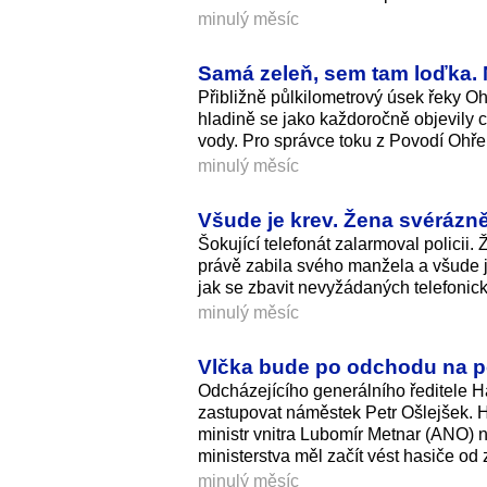
minulý měsíc
Samá zeleň, sem tam loďka. 
Přibližně půlkilometrový úsek řeky O
hladině se jako každoročně objevily ch
vody. Pro správce toku z Povodí Ohře
minulý měsíc
Všude je krev. Žena svérázně 
Šokující telefonát zalarmoval policii.
právě zabila svého manžela a všude je k
jak se zbavit nevyžádaných telefonic
minulý měsíc
Vlčka bude po odchodu na po
Odcházejícího generálního ředitele
zastupovat náměstek Petr Ošlejšek. Has
ministr vnitra Lubomír Metnar (ANO) n
ministerstva měl začít vést hasiče od 
minulý měsíc