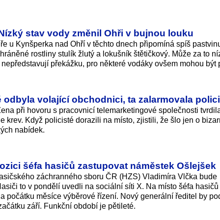
Nízký stav vody změnil Ohři v bujnou louku
hře u Kynšperka nad Ohří v těchto dnech připomíná spíš pastvin
ráněné rostliny stulík žlutý a lokušník štětičkový. Může za to ní
 nepředstavují překážku, pro některé vodáky ovšem mohou být p
odbyla volající obchodnici, ta zalarmovala polici
 Žena při hovoru s pracovnicí telemarketingové společnosti tvrdil
rev. Když policisté dorazili na místo, zjistili, že šlo jen o biza
kých nabídek.
zici šéfa hasičů zastupovat náměstek Ošlejšek
 Hasičského záchranného sboru ČR (HZS) Vladimíra Vlčka bude
iči to v pondělí uvedli na sociální síti X. Na místo šéfa hasičů 
a počátku měsíce výběrové řízení. Nový generální ředitel by po
začátku září. Funkční období je pětileté.