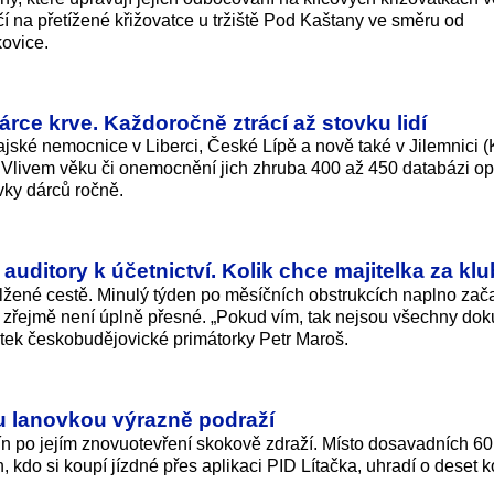
 na přetížené křižovatce u tržiště Pod Kaštany ve směru od
ovice.
ce krve. Každoročně ztrácí až stovku lidí
jské nemocnice v Liberci, České Lípě a nově také v Jilemnici 
Vlivem věku či onemocnění jich zhruba 400 až 450 databázi op
vky dárců ročně.
uditory k účetnictví. Kolik chce majitelka za kl
lžené cestě. Minulý týden po měsíčních obstrukcích naplno zača
 zřejmě není úplně přesné. „Pokud vím, tak nejsou všechny do
stek českobudějovické primátorky Petr Maroš.
u lanovkou výrazně podraží
n po jejím znovuotevření skokově zdraží. Místo dosavadních 60
n, kdo si koupí jízdné přes aplikaci PID Lítačka, uhradí o deset 