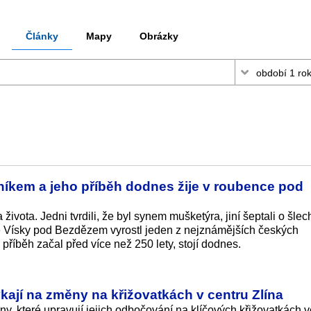
Články
Mapy
Obrázky
níkem a jeho příběh dodnes žije v roubence pod
ivota. Jedni tvrdili, že byl synem mušketýra, jiní šeptali o šlec
alé Vísky pod Bezdězem vyrostl jeden z nejznámějších českých
příběh začal před více než 250 lety, stojí dodnes.
ykají na změny na křižovatkách v centru Zlína
ěny, které upravují jejich odbočování na klíčových křižovatkách 