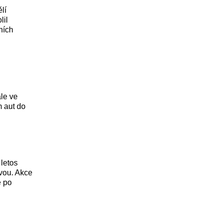
lí
lil
ních
ale ve
m aut do
 letos
vou. Akce
ě po