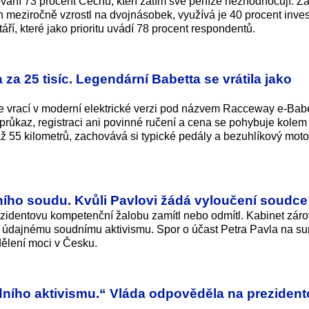
ování 73 procent Čechů, kteří zatím své peníze nezhodnocují. Z
ch meziročně vzrostl na dvojnásobek, využívá je 40 procent inves
táří, které jako prioritu uvádí 78 procent respondentů.
 za 25 tisíc. Legendární Babetta se vrátila jako
vrací v moderní elektrické verzi pod názvem Racceway e-Bab
ý průkaz, registraci ani povinné ručení a cena se pohybuje kolem
 až 55 kilometrů, zachovává si typické pedály a bezuhlíkový mot
ního soudu. Kvůli Pavlovi žádá vyloučení soudce
ezidentovu kompetenční žalobu zamítl nebo odmítl. Kabinet zár
 údajnému soudnímu aktivismu. Spor o účast Petra Pavla na s
dělení moci v Česku.
ního aktivismu.“ Vláda odpověděla na preziden