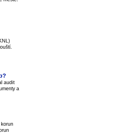
(KNL)
ouští.
ub?
l audit
kumenty a
 korun
korun