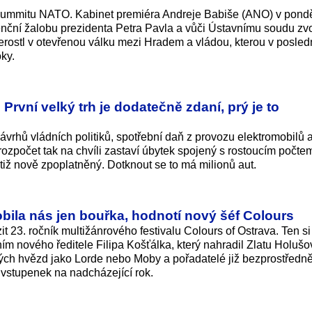
 summitu NATO. Kabinet premiéra Andreje Babiše (ANO) v pondě
enční žalobu prezidenta Petra Pavla a vůči Ústavnímu soudu zvo
erostl v otevřenou válku mezi Hradem a vládou, kterou v posled
oky.
 První velký trh je dodatečně zdaní, prý je to
ávrhů vládních politiků, spotřební daň z provozu elektromobilů 
 rozpočet tak na chvíli zastaví úbytek spojený s rostoucím počte
otiž nově zpoplatněný. Dotknout se to má milionů aut.
bila nás jen bouřka, hodnotí nový šéf Colours
 23. ročník multižánrového festivalu Colours of Ostrava. Ten si
 nového ředitele Filipa Košťálka, který nahradil Zlatu Holušo
vých hvězd jako Lorde nebo Moby a pořadatelé již bezprostředn
j vstupenek na nadcházející rok.