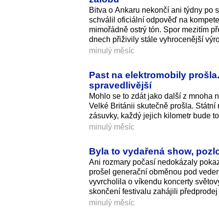
Bitva o Ankaru nekončí ani týdny po
schválil oficiální odpověď na kompet
mimořádně ostrý tón. Spor mezitím př
dnech přiživily stále vyhrocenější výr
minulý měsíc
Past na elektromobily prošla.
spravedlivější
Mohlo se to zdát jako další z mnoha n
Velké Británii skutečně prošla. Státní
zásuvky, každý jejich kilometr bude t
minulý měsíc
Byla to vydařená show, pozlo
Ani rozmary počasí nedokázaly pokazit
prošel generační obměnou pod vedením
vyvrcholila o víkendu koncerty světo
skončení festivalu zahájili předprode
minulý měsíc