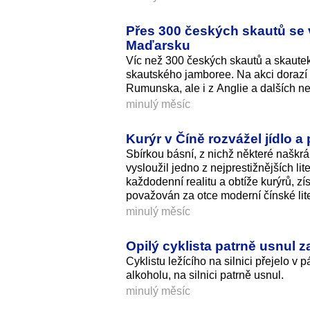
Přes 300 českých skautů se 
Maďarsku
Víc než 300 českých skautů a skautek
skautského jamboree. Na akci dorazí
Rumunska, ale i z Anglie a dalších n
minulý měsíc
Kurýr v Číně rozvážel jídlo a 
Sbírkou básní, z nichž některé naškrá
vysloužil jedno z nejprestižnějších li
každodenní realitu a obtíže kurýrů, z
považován za otce moderní čínské lit
minulý měsíc
Opilý cyklista patrně usnul 
Cyklistu ležícího na silnici přejelo v
alkoholu, na silnici patrně usnul.
minulý měsíc