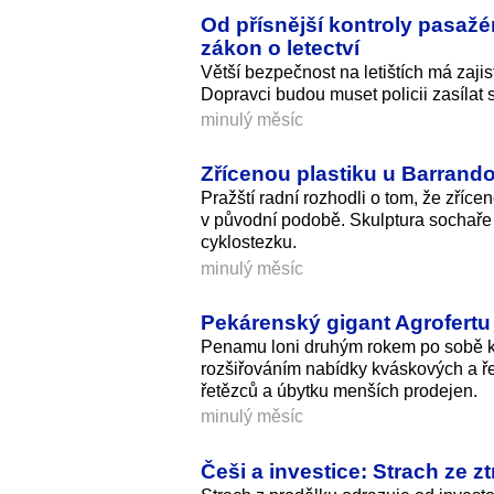
Od přísnější kontroly pasažér
zákon o letectví
Větší bezpečnost na letištích má zajis
Dopravci budou muset policii zasíla
minulý měsíc
Zřícenou plastiku u Barrand
Pražští radní rozhodli o tom, že zří
v původní podobě. Skulptura sochaře J
cyklostezku.
minulý měsíc
Pekárenský gigant Agrofertu 
Penamu loni druhým rokem po sobě kle
rozšiřováním nabídky kváskových a ř
řetězců a úbytku menších prodejen.
minulý měsíc
Češi a investice: Strach ze zt