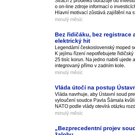
Strach z prodělku odrazuje od invest
o on-line zdroje informací o investicí
Hlavní motivací zůstává zajištění na s
minulý měsíc
Bez řidičáku, bez registrace a
elektrický hit
Legendární československý moped se 
K jejímu řízení nepotřebujete řidičsk
25 tisíc korun. Na jedno nabití ujede
integrovaný přímo v zadním kole.
minulý měsíc
Vláda útočí na postup Ústav
Vláda navrhuje, aby Ústavní soud pr
vyloučení soudce Pavla Šámala kvůli
NATO podle vlády otevírá otázku roz
minulý měsíc
„Bezprecedentní projev soud
žalobu