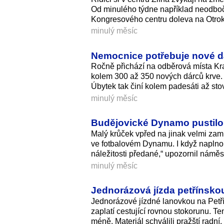
Od minulého týdne například neodbočí
Kongresového centru doleva na Otrok
minulý měsíc
Nemocnice potřebuje nové dár
Ročně přichází na odběrová místa Kra
kolem 300 až 350 nových dárců krve. 
Úbytek tak činí kolem padesáti až sto
minulý měsíc
Budějovické Dynamo pustilo a
Malý krůček vpřed na jinak velmi zam
ve fotbalovém Dynamu. I když naplno
náležitosti předané,“ upozornil námě
minulý měsíc
Jednorázová jízda petřínsko
Jednorázové jízdné lanovkou na Petří
zaplatí cestující rovnou stokorunu. Te
méně. Materiál schválili pražští radní.