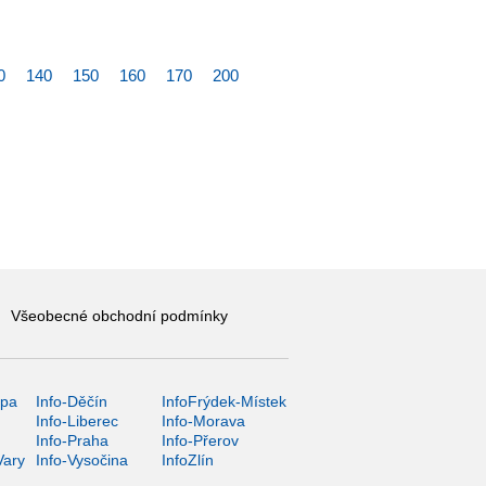
0
140
150
160
170
200
Všeobecné obchodní podmínky
ípa
Info-Děčín
InfoFrýdek-Místek
Info-Liberec
Info-Morava
Info-Praha
Info-Přerov
Vary
Info-Vysočina
InfoZlín