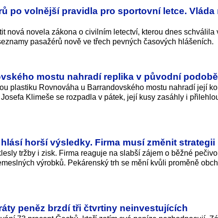
ů po volnější pravidla pro sportovní letce. Vláda
tit nová novela zákona o civilním letectví, kterou dnes schválila 
t seznamy pasažérů nově ve třech pevných časových hlášeních.
ovského mostu nahradí replika v původní podobě
cenou plastiku Rovnováha u Barrandovského mostu nahradí její ko
osefa Klimeše se rozpadla v pátek, její kusy zasáhly i přilehlo
hlásí horší výsledky. Firma musí změnit strategii
sly tržby i zisk. Firma reaguje na slabší zájem o běžné pečivo
emeslných výrobků. Pekárenský trh se mění kvůli proměně obc
ráty peněz brzdí tři čtvrtiny neinvestujících