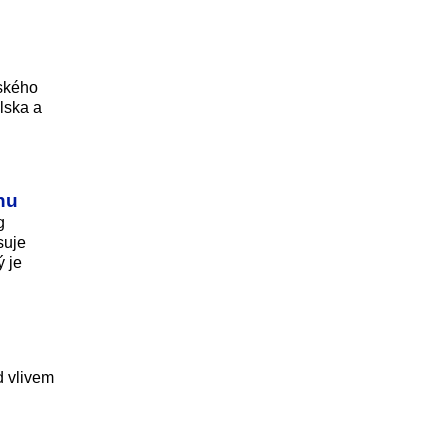
pského
lska a
enu
g
suje
ý je
d vlivem