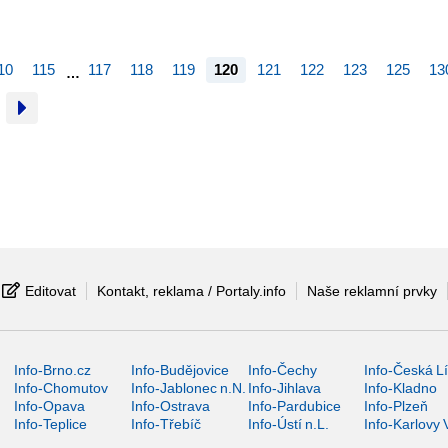
10
115
117
118
119
120
121
122
123
125
13
…
Editovat
Kontakt, reklama / Portaly.info
Naše reklamní prvky
Info-Brno.cz
Info-Budějovice
Info-Čechy
Info-Česká L
Info-Chomutov
Info-Jablonec n.N.
Info-Jihlava
Info-Kladno
Info-Opava
Info-Ostrava
Info-Pardubice
Info-Plzeň
Info-Teplice
Info-Třebíč
Info-Ústí n.L.
Info-Karlovy 