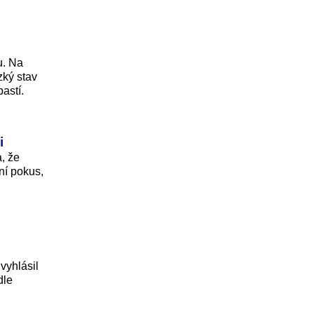
u. Na
zký stav
astí.
i
a, že
rní pokus,
vyhlásil
dle