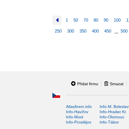
1
50
70
80
90
100
1
250
300
350
400
450
500
…
Přidat firmu
Smazat
Atlasfirem.info
Info-M. Boleslav
Info-Havířov
Info-Hradec Kr.
Info-Most
Info-Olomouc
Info-Prostějov
Info-Tábor