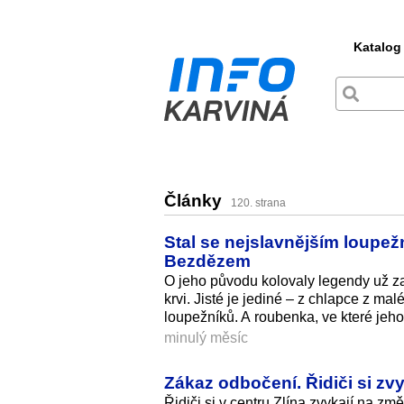
Katalog
Články
120. strana
Stal se nejslavnějším loupež
Bezdězem
O jeho původu kolovaly legendy už za ž
krvi. Jisté je jediné – z chlapce z m
loupežníků. A roubenka, ve které jeho 
minulý měsíc
Zákaz odbočení. Řidiči si zv
Řidiči si v centru Zlína zvykají na zm