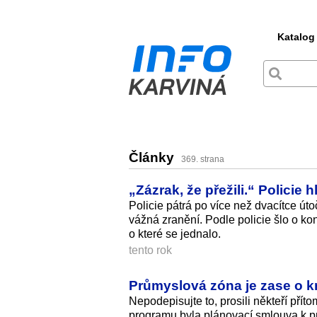
Katalog
Články
369. strana
„Zázrak, že přežili.“ Policie 
Policie pátrá po více než dvacítce úto
vážná zranění. Podle policie šlo o ko
o které se jednalo.
tento rok
Průmyslová zóna je zase o k
Nepodepisujte to, prosili někteří př
programu byla plánovací smlouva k p