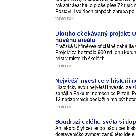
má stát šest hal o ploše přes 72 tisí
Postaví ji ve třech etapách zhruba po
tento rok
Dlouho očekávaný projekt: U
nového areálu
Pražská Uhříněves oficiálně zahájila
Projekt za bezmála 900 milionů korun 
míst v místních školách.
tento rok
Největší investice v historii
Historicky svou největší investici za
zahájila Fakultní nemocnice Plzeň. P
12 nadzemních podlaží a má být hoto
tento rok
Soudruzi celého světa si dop
Ani skoro čtyřicet let po pádu berlíns
dostaveníčko sympatizantů této idej