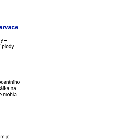
zervace
ny –
í plody
ocentního
válka na
ce mohla
em je