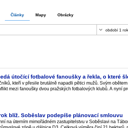
Články
Mapy
Obrázky
hledá útočící fotbalové fanoušky a řekla, o které šl
čníků, kteří v přesile brutálně napadli pětici mužů. Svým obětem
nflikt mezi fanoušky dvou pražských fotbalových klubů. A nyní pr
rok blíž. Soběslav podepíše plánovací smlouvu
ítomní na úterním mimořádném zastupitelstvu v Soběslavi na Tábo
růmyslové zóně u dálnice D3. Celková výměra činí 21 hektarů, 