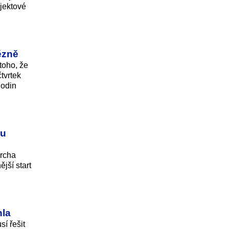
ojektové
ězně
toho, že
tvrtek
hodin
ou
archa
jší start
hla
sí řešit