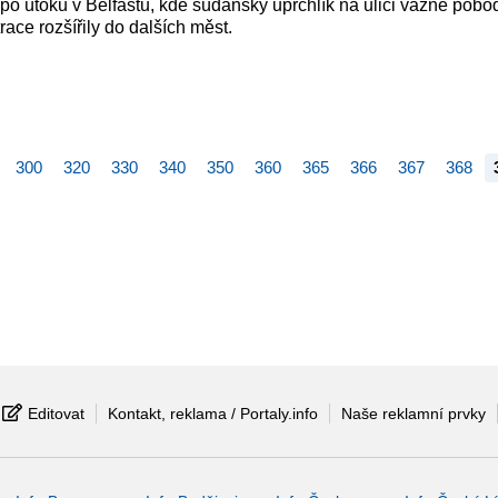
 po útoku v Belfastu, kde súdánský uprchlík na ulici vážně pobo
ace rozšířily do dalších měst.
300
320
330
340
350
360
365
366
367
368
Editovat
Kontakt, reklama / Portaly.info
Naše reklamní prvky