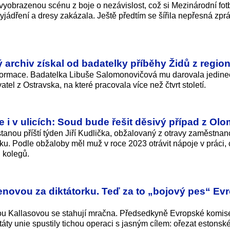
 vyobrazenou scénu z boje o nezávislost, což si Mezinárodní fot
vyjádření a dresy zakázala. Ještě předtím se šířila nepřesná zpr
ý archiv získal od badatelky příběhy Židů z regio
nformace. Badatelka Libuše Salomonovičová mu darovala jedin
el z Ostravska, na které pracovala více než čtvrt století.
 i v ulicích: Soud bude řešit děsivý případ z O
nou příští týden Jiří Kudlička, obžalovaný z otravy zaměstnan
ku. Podle obžaloby měl muž v roce 2023 otrávit nápoje v práci,
 kolegů.
enovou za diktátorku. Teď za to „bojový pes“ Ev
ou Kallasovou se stahují mračna. Předsedkyně Evropské komis
áty unie spustily tichou operaci s jasným cílem: ořezat estonsk