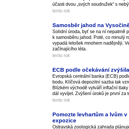
účasti dvou „svých soudružek“ s nebý
tento rok
Samosběr jahod na Vysočině 2
Solidní úroda, byť se na ní nepatrně 
k samosběru jahod. Poté, co minulý ro
vypadá letošek mnohem nadějněji. Vel
začínajícího léta.
tento rok
ECB podle očekávání zvýšila 
Evropská centrální banka (ECB) podle
bodu. Klíčová depozitní sazba tak vzr
Blízkém východě vytváří inflační tlak
dál vyvíjet. Zvýšení úroků je první za t
tento rok
Pomozte levhartům a lvům v 
expozice
Ostravská zoologická zahrada plánuje 