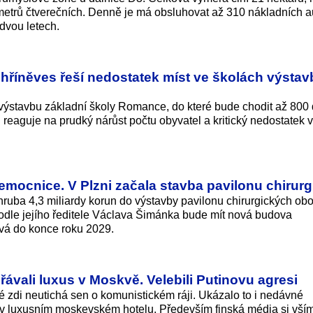
c metrů čtverečních. Denně je má obsluhovat až 310 nákladních a
 dvou letech.
hříněves řeší nedostatek míst ve školách výsta
 výstavbu základní školy Romance, do které bude chodit až 800 d
reaguje na prudký nárůst počtu obyvatel a kritický nedostatek 
 nemocnice. V Plzni začala stavba pavilonu chirurg
 zhruba 4,3 miliardy korun do výstavby pavilonu chirurgických ob
odle jejího ředitele Václava Šimánka bude mít nová budova
vá do konce roku 2029.
řávali luxus v Moskvě. Velebili Putinovu agresi
ké zdi neutichá sen o komunistickém ráji. Ukázalo to i nedávné
e v luxusním moskevském hotelu. Především finská média si vší