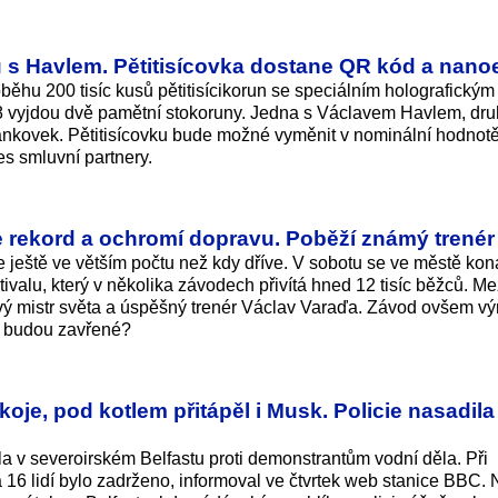
s Havlem. Pětitisícovka dostane QR kód a nano
běhu 200 tisíc kusů pětitisícikorun se speciálním holografickým
28 vyjdou dvě pamětní stokoruny. Jedna s Václavem Havlem, dr
bankovek. Pětitisícovku bude možné vyměnit v nominální hodnotě
es smluvní partnery.
rekord a ochromí dopravu. Poběží známý trenér i
 ještě ve větším počtu než kdy dříve. V sobotu se ve městě koná
ivalu, který v několika závodech přivítá hned 12 tisíc běžců. Me
vý mistr světa a úspěšný trenér Václav Varaďa. Závod ovšem v
e budou zavřené?
oje, pod kotlem přitápěl i Musk. Policie nasadila
ila v severoirském Belfastu proti demonstrantům vodní děla. Při
a 16 lidí bylo zadrženo, informoval ve čtvrtek web stanice BBC.