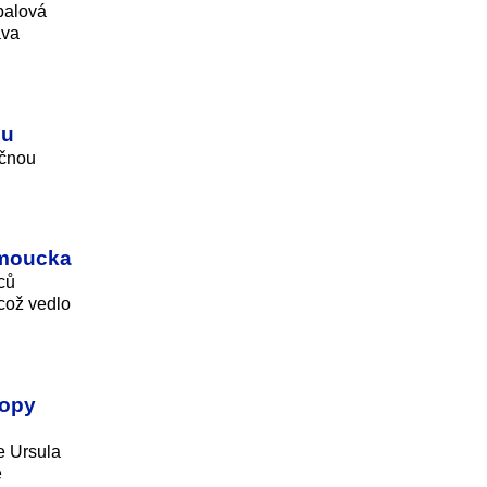
balová
áva
nu
ečnou
lomoucka
ců
 což vedlo
ropy
e Ursula
é