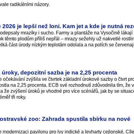
vale radikálními názory.
026 je lepší než loni. Kam jet a kde je nutná re
podepsaly mrazíky i sucho. Farmy a plantáže na Vysočině lákají
k těmto plodům příliš nepřál – mrazy sežehly už nakvetlé rostli
ká část úrody nízkým teplotám odolala a na polích se červenaj
úroky, depozitní sazba je na 2,25 procenta
 očekávání zvýšila ve čtvrtek základní úrokové sazby o čtvrt pr
ostla na 2,25 procenta. ECB své rozhodnutí zdůvodnila tím, že 
y a že zvýšení úroků je vhodné pro více scénářů, jak by se situa
éměř tři roky.
ostravské zoo: Zahrada spustila sbírku na nové
modernizaci pavilonu pro lvy indické a levharty cejlonské. Cíl