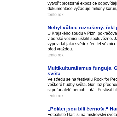
vytvořit prostorné expozice odpovída
dokumentace vyžaduje miliony korun, 
tento rok
Nebyl vůbec rozrušený, řek
U Krajského soudu v Plzni pokračovalo
v borské věznici uškrtil spoluvězně.
vypovídal jako svědek ředitel věznice
před vraždou.
tento rok
Multikulturalismus funguje. 
světa
Ve středu se na festivalu Rock for P
veškeré hudby světa. Gorillaz předne
si pořadatelé nemohli přát. Festival 
tento rok
„Poláci jsou bílí černoši.“ Ha
Fotbalisté Haiti si na mistrovství svět