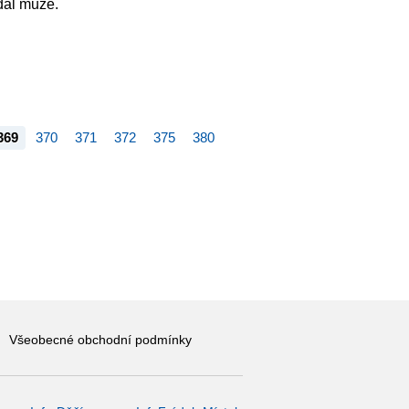
dal muže.
369
370
371
372
375
380
Všeobecné obchodní podmínky