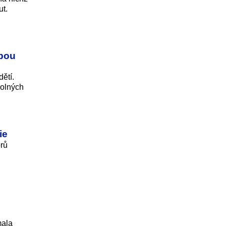
ut.
vbou
ětí.
volných
ie
orů
mala