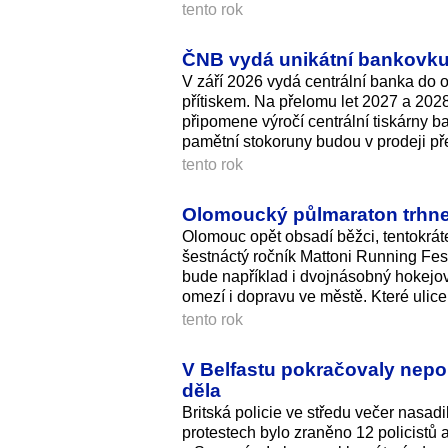
tento rok
ČNB vydá unikátní bankovku 
V září 2026 vydá centrální banka do o
přítiskem. Na přelomu let 2027 a 20
připomene výročí centrální tiskárny 
pamětní stokoruny budou v prodeji př
tento rok
Olomoucký půlmaraton trhne 
Olomouc opět obsadí běžci, tentokráte
šestnáctý ročník Mattoni Running Fest
bude například i dvojnásobný hokejo
omezí i dopravu ve městě. Které ulic
tento rok
V Belfastu pokračovaly nepok
děla
Britská policie ve středu večer nasad
protestech bylo zraněno 12 policistů 