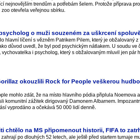
jící nejnovějším trendům a potřebám šelem. Protože příprava pr
zoo otevřela veřejnou sbírku.
l psycholog o muži souzeném za uškrcení spoluv
 hlavní líčení s vězněm Patrikem Pilem, který je obžalovaný z 
 Jako důvod uvedl, že byl pod psychickým nátlakem. U soudu ve č
, vychovatelka i psycholog, který s obžalovaným mluvil jen pár 
Gorillaz okouzlili Rock for People veškerou hudb
eople mohlo zdát, že na místo hlavního pódia připlula Noemova 
sli komunitní zážitek dirigovaný Damonem Albarnem. Impozantně
hlásí vyprodáno a očekává 50 000 lidí denně.
iti chtělo na MS připomenout historii, FIFA to zatr
a zahrají po dlouhých 52 letech, ale ještě před startem turnaje mu