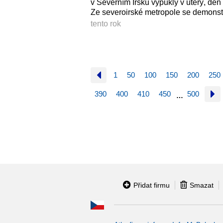
v Severním Irsku vypukly v úterý, den
Ze severoirské metropole se demonstr
tento rok
1
50
100
150
200
250
390
400
410
450
500
…
Přidat firmu
Smazat