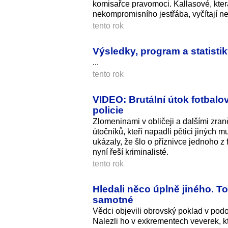
komisařce pravomoci. Kallasové, která
nekompromisního jestřába, vyčítají n
tento rok
Výsledky, program a statistik
...
tento rok
VIDEO: Brutální útok fotbalov
policie
Zlomeninami v obličeji a dalšími zra
útočníků, kteří napadli pětici jiných
ukázaly, že šlo o příznivce jednoho z 
nyní řeší kriminalisté.
tento rok
Hledali něco úplně jiného. To,
samotné
Vědci objevili obrovský poklad v pod
Nalezli ho v exkrementech veverek, 