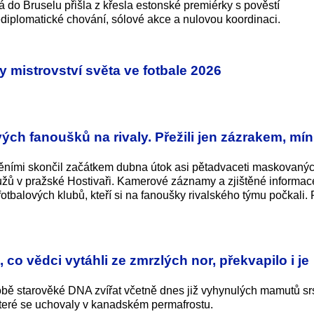
 do Bruselu přišla z křesla estonské premiérky s pověstí
ediplomatické chování, sólové akce a nulovou koordinaci.
y mistrovství světa ve fotbale 2026
ých fanoušků na rivaly. Přežili jen zázrakem, mín
něními skončil začátkem dubna útok asi pětadvaceti maskovaný
 mužů v pražské Hostivaři. Kamerové záznamy a zjištěné informac
fotbalových klubů, kteří si na fanoušky rivalského týmu počkali.
 co vědci vytáhli ze zmrzlých nor, překvapilo i je
obě starověké DNA zvířat včetně dnes již vyhynulých mamutů sr
které se uchovaly v kanadském permafrostu.