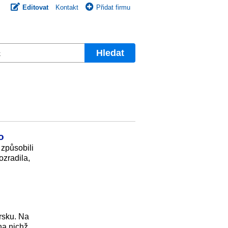
Editovat
Kontakt
Přidat firmu
Hledat
o
 způsobili
ozradila,
rsku. Na
na nichž