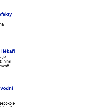
efekty
uhá
,
 lékaři
 již
zi nimi
ýrazně
 vodní
 Nepokoje