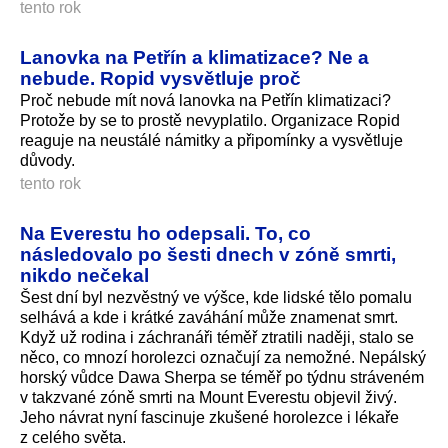
tento rok
Lanovka na Petřín a klimatizace? Ne a
nebude. Ropid vysvětluje proč
Proč nebude mít nová lanovka na Petřín klimatizaci?
Protože by se to prostě nevyplatilo. Organizace Ropid
reaguje na neustálé námitky a připomínky a vysvětluje
důvody.
tento rok
Na Everestu ho odepsali. To, co
následovalo po šesti dnech v zóně smrti,
nikdo nečekal
Šest dní byl nezvěstný ve výšce, kde lidské tělo pomalu
selhává a kde i krátké zaváhání může znamenat smrt.
Když už rodina i záchranáři téměř ztratili naději, stalo se
něco, co mnozí horolezci označují za nemožné. Nepálský
horský vůdce Dawa Sherpa se téměř po týdnu stráveném
v takzvané zóně smrti na Mount Everestu objevil živý.
Jeho návrat nyní fascinuje zkušené horolezce i lékaře
z celého světa.