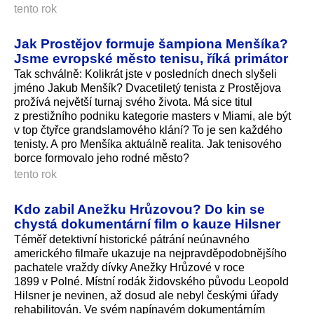
tento rok
Jak Prostějov formuje šampiona Menšíka?
Jsme evropské město tenisu, říká primátor
Tak schválně: Kolikrát jste v posledních dnech slyšeli
jméno Jakub Menšík? Dvacetiletý tenista z Prostějova
prožívá největší turnaj svého života. Má sice titul
z prestižního podniku kategorie masters v Miami, ale být
v top čtyřce grandslamového klání? To je sen každého
tenisty. A pro Menšíka aktuálně realita. Jak tenisového
borce formovalo jeho rodné město?
tento rok
Kdo zabil Anežku Hrůzovou? Do kin se
chystá dokumentární film o kauze Hilsner
Téměř detektivní historické pátrání neúnavného
amerického filmaře ukazuje na nejpravděpodob­nějšího
pachatele vraždy dívky Anežky Hrůzové v roce
1899 v Polné. Místní rodák židovského původu Leopold
Hilsner je nevinen, až dosud ale nebyl českými úřady
rehabilitován. Ve svém napínavém dokumentárním