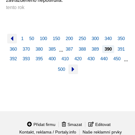
zavražděného nepotvrdila.
tento rok
1
50
100
150
200
250
300
340
350
360
370
380
385
387
388
389
390
391
…
392
393
395
400
410
420
430
440
450
…
500
Přidat firmu
Smazat
Editovat
Kontakt, reklama / Portaly.info
Naše reklamní prvky