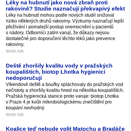
Léky na hubnutí jako nová zbraň proti
rakovině? Studie naznačují překvapivý efekt
Léky na hubnutí mohou podle nových studií snižovat
riziko některých druhů rakoviny. Výzkumy naznačují lepší
přežívání i pomalejší postup onemocnění u pacientů
s nádory. Odborníci zatím varují, že důkazy nejsou
dostatečné pro doporučení těchto léků jako prevence
rakoviny.
tento rok
Deště zhoršily kvalitu vody v pražských
koupalištích, biotop Lhotka hygienici
nedoporučují
Víkendové deště a bouřky spláchovaly do pražských vod
nečistoty a zhoršily kvalitu hned na několika koupalištích.
Pražská hygienická stanice proto varuje: biotop Lhotka
v Praze 4 je kvůli mikrobiologickému znečištění pro
koupání nevhodný.
tento rok
Koalice teď nebude volit Matochu a Bradáče