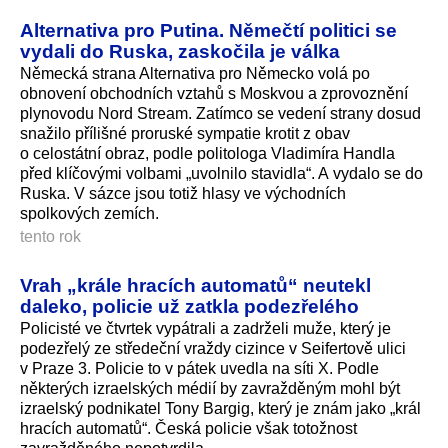
Alternativa pro Putina. Němečtí politici se
vydali do Ruska, zaskočila je válka
Německá strana Alternativa pro Německo volá po
obnovení obchodních vztahů s Moskvou a zprovoznění
plynovodu Nord Stream. Zatímco se vedení strany dosud
snažilo přílišné proruské sympatie krotit z obav
o celostátní obraz, podle politologa Vladimíra Handla
před klíčovými volbami „uvolnilo stavidla“. A vydalo se do
Ruska. V sázce jsou totiž hlasy ve východních
spolkových zemích.
tento rok
Vrah „krále hracích automatů“ neutekl
daleko, policie už zatkla podezřelého
Policisté ve čtvrtek vypátrali a zadrželi muže, který je
podezřelý ze středeční vraždy cizince v Seifertově ulici
v Praze 3. Policie to v pátek uvedla na síti X. Podle
některých izraelských médií by zavražděným mohl být
izraelský podnikatel Tony Bargig, který je znám jako „král
hracích automatů“. Česká policie však totožnost