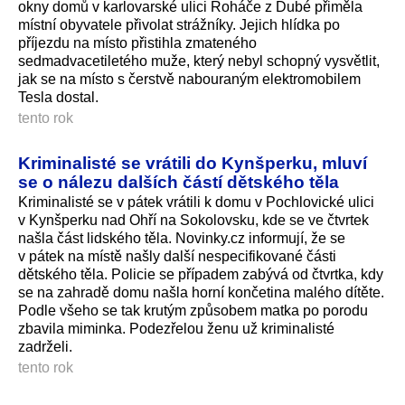
okny domů v karlovarské ulici Roháče z Dubé přiměla
místní obyvatele přivolat strážníky. Jejich hlídka po
příjezdu na místo přistihla zmateného
sedmadvacetiletého muže, který nebyl schopný vysvětlit,
jak se na místo s čerstvě nabouraným elektromobilem
Tesla dostal.
tento rok
Kriminalisté se vrátili do Kynšperku, mluví
se o nálezu dalších částí dětského těla
Kriminalisté se v pátek vrátili k domu v Pochlovické ulici
v Kynšperku nad Ohří na Sokolovsku, kde se ve čtvrtek
našla část lidského těla. Novinky.cz informují, že se
v pátek na místě našly další nespecifikované části
dětského těla. Policie se případem zabývá od čtvrtka, kdy
se na zahradě domu našla horní končetina malého dítěte.
Podle všeho se tak krutým způsobem matka po porodu
zbavila miminka. Podezřelou ženu už kriminalisté
zadrželi.
tento rok