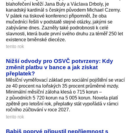
blahořečení kněží Jana Buly a Václava Drboly, je
kanadský kardinál s českým původem Michael Czerny.
V pátek na tiskové konferenci připomněl, že oba
mučedníci řešili v podstatě stejné otázky, jakými se
zabýváme dnes. Zazněly také podrobnosti k celé
slavnosti, která bude první svého druhu za téměř 250 let
existence brněnské diecéze.
tento rok
Nižší odvody pro OSVČ potvrzeny: Kdy
změnit platbu v bance a jak získat
přeplatek?
Měsíční vyměřovací základ pro sociální pojištění se vrací
ze 40 procent na loňských 35 procent průměrné mzdy.
Minimální měsíční záloha klesá o 715 korun –
z původních 5 720 korun na 5 005 korun. Novela platí
zpětně pro letošní rok, přeplatky stát vypořádá v rámci
ročního zúčtování v roce 2027.
tento rok
Babiš poprvé připustil nepříjemnost s