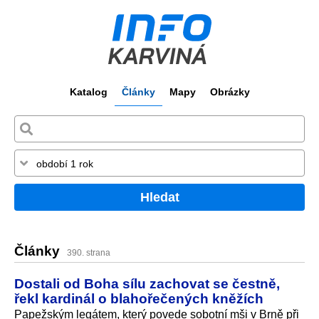
Katalog
Články
Mapy
Obrázky
Hledat
Články
390. strana
Dostali od Boha sílu zachovat se čestně,
řekl kardinál o blahořečených kněžích
Papežským legátem, který povede sobotní mši v Brně při