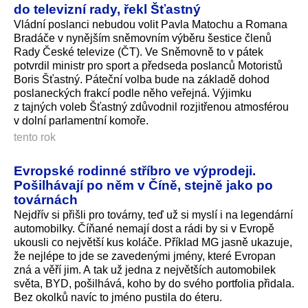
do televizní rady, řekl Šťastný
Vládní poslanci nebudou volit Pavla Matochu a Romana
Bradáče v nynějším sněmovním výběru šestice členů
Rady České televize (ČT). Ve Sněmovně to v pátek
potvrdil ministr pro sport a předseda poslanců Motoristů
Boris Šťastný. Páteční volba bude na základě dohod
poslaneckých frakcí podle něho veřejná. Výjimku
z tajných voleb Šťastný zdůvodnil rozjitřenou atmosférou
v dolní parlamentní komoře.
tento rok
Evropské rodinné stříbro ve výprodeji.
Pošilhávají po něm v Číně, stejně jako po
továrnách
Nejdřív si přišli pro továrny, teď už si myslí i na legendární
automobilky. Číňané nemají dost a rádi by si v Evropě
ukousli co největší kus koláče. Příklad MG jasně ukazuje,
že nejlépe to jde se zavedenými jmény, které Evropan
zná a věří jim. A tak už jedna z největších automobilek
světa, BYD, pošilhává, koho by do svého portfolia přidala.
Bez okolků navíc to jméno pustila do éteru.