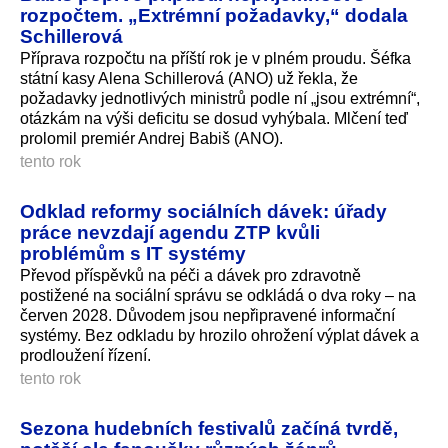
rozpočtem. „Extrémní požadavky,“ dodala
Schillerová
Příprava rozpočtu na příští rok je v plném proudu. Šéfka
státní kasy Alena Schillerová (ANO) už řekla, že
požadavky jednotlivých ministrů podle ní „jsou extrémní“,
otázkám na výši deficitu se dosud vyhýbala. Mlčení teď
prolomil premiér Andrej Babiš (ANO).
tento rok
Odklad reformy sociálních dávek: úřady
práce nevzdají agendu ZTP kvůli
problémům s IT systémy
Převod příspěvků na péči a dávek pro zdravotně
postižené na sociální správu se odkládá o dva roky – na
červen 2028. Důvodem jsou nepřipravené informační
systémy. Bez odkladu by hrozilo ohrožení výplat dávek a
prodloužení řízení.
tento rok
Sezona hudebních festivalů začíná tvrdě,