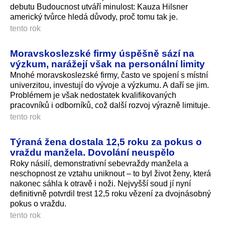
debutu Budoucnost utváří minulost: Kauza Hilsner
americký tvůrce hledá důvody, proč tomu tak je.
tento rok
Moravskoslezské firmy úspěšně sází na
výzkum, narážejí však na personální limity
Mnohé moravskoslezské firmy, často ve spojení s místní
univerzitou, investují do vývoje a výzkumu. A daří se jim.
Problémem je však nedostatek kvalifikovaných
pracovníků i odborníků, což další rozvoj výrazně limituje.
tento rok
Týraná žena dostala 12,5 roku za pokus o
vraždu manžela. Dovolání neuspělo
Roky násilí, demonstrativní sebevraždy manžela a
neschopnost ze vztahu uniknout – to byl život ženy, která
nakonec sáhla k otravě i noži. Nejvyšší soud jí nyní
definitivně potvrdil trest 12,5 roku vězení za dvojnásobný
pokus o vraždu.
tento rok