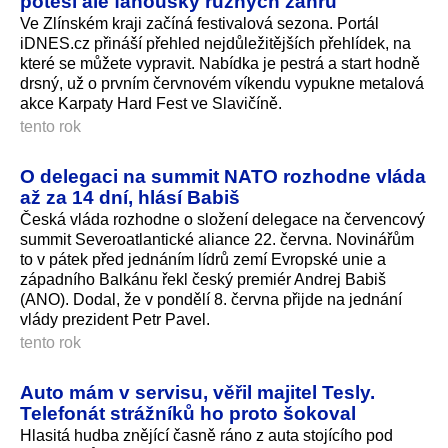
potěší ale fanoušky různých žánrů
Ve Zlínském kraji začíná festivalová sezona. Portál
iDNES.cz přináší přehled nejdůležitějších přehlídek, na
které se můžete vypravit. Nabídka je pestrá a start hodně
drsný, už o prvním červnovém víkendu vypukne metalová
akce Karpaty Hard Fest ve Slavičíně.
tento rok
O delegaci na summit NATO rozhodne vláda
až za 14 dní, hlásí Babiš
Česká vláda rozhodne o složení delegace na červencový
summit Severoatlantické aliance 22. června. Novinářům
to v pátek před jednáním lídrů zemí Evropské unie a
západního Balkánu řekl český premiér Andrej Babiš
(ANO). Dodal, že v pondělí 8. června přijde na jednání
vlády prezident Petr Pavel.
tento rok
Auto mám v servisu, věřil majitel Tesly.
Telefonát strážníků ho proto šokoval
Hlasitá hudba znějící časně ráno z auta stojícího pod