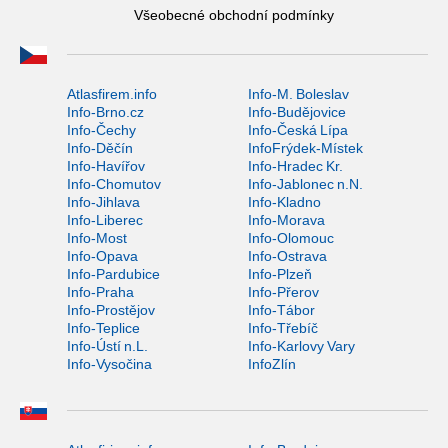
Všeobecné obchodní podmínky
Atlasfirem.info
Info-M. Boleslav
Info-Brno.cz
Info-Budějovice
Info-Čechy
Info-Česká Lípa
Info-Děčín
InfoFrýdek-Místek
Info-Havířov
Info-Hradec Kr.
Info-Chomutov
Info-Jablonec n.N.
Info-Jihlava
Info-Kladno
Info-Liberec
Info-Morava
Info-Most
Info-Olomouc
Info-Opava
Info-Ostrava
Info-Pardubice
Info-Plzeň
Info-Praha
Info-Přerov
Info-Prostějov
Info-Tábor
Info-Teplice
Info-Třebíč
Info-Ústí n.L.
Info-Karlovy Vary
Info-Vysočina
InfoZlín