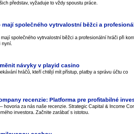
šich představ, vyžaduje to vždy spoustu práce.
 mají společného vytrvalostní běžci a profesioná
o mají společného vytrvalostní běžci a profesionální hráči při kon
 nyní.
ěnit návyky v playid casino
kávání hráčů, kteří chtějí mít přístup, platby a správu účtu co
ompany recenzie: Platforma pre profitabilné inves
i – hovoria za nás naše recenzie. Strategic Capital & Income C
ného investora. Začnite zarábať s istotou.
 s milovanou osobou