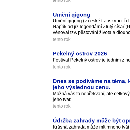
tento rok
Umění qigong
Umění qigong (v české transkripci čc
Například již legendární Žlutý císař
věnoval tzv. pěstování života a dlouho
tento rok
Pekelný ostrov 2026
Festival Pekelný ostrov je jedním z n
tento rok
Dnes se podíváme na téma, k
jeho výslednou cenu.
Možná vás to nepřekvapí, ale celkový
jeho tvar.
tento rok
Údržba zahrady může být op
Krásná zahrada může mít mnoho tváří 