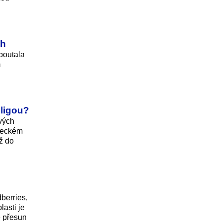
ch
ipoutala
m
 ligou?
ových
ěžeckém
ž do
berries,
lasti je
e přesun