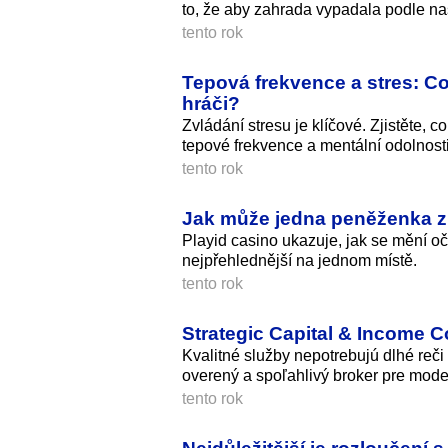
to, že aby zahrada vypadala podle na
tento rok
Tepová frekvence a stres: Co
hráči?
Zvládání stresu je klíčové. Zjistěte, c
tepové frekvence a mentální odolnosti
tento rok
Jak může jedna peněženka zm
Playid casino ukazuje, jak se mění oče
nejpřehlednější na jednom místě.
tento rok
Strategic Capital & Income C
Kvalitné služby nepotrebujú dlhé reč
overený a spoľahlivý broker pre moder
tento rok
Nejdůležitější je rozloučení