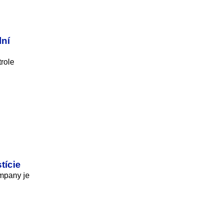
lní
trole
tície
ompany je