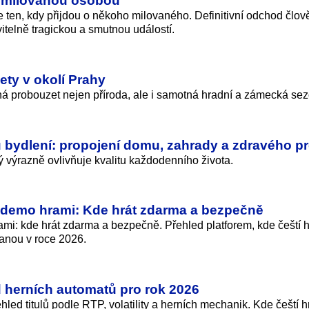
je ten, kdy přijdou o někoho milovaného. Definitivní odchod člov
vitelně tragickou a smutnou událostí.
ety v okolí Prahy
íná probouzet nejen příroda, ale i samotná hradní a zámecká se
 bydlení: propojení domu, zahrady a zdravého pr
ý výrazně ovlivňuje kvalitu každodenního života.
 demo hrami: Kde hrát zdarma a bezpečně
i: kde hrát zdarma a bezpečně. Přehled platforem, kde čeští h
ranou v roce 2026.
ed herních automatů pro rok 2026
ehled titulů podle RTP, volatility a herních mechanik. Kde čeští h