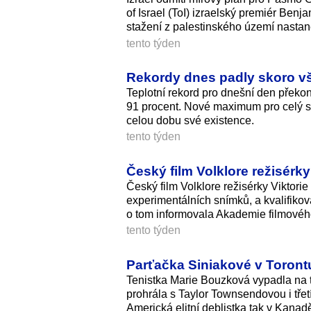
of Israel (ToI) izraelský premiér Benj
stažení z palestinského území nastan
tento týden
Rekordy dnes padly skoro vš
Teplotní rekord pro dnešní den překo
91 procent. Nové maximum pro celý s
celou dobu své existence.
tento týden
Český film Volklore režisérk
Český film Volklore režisérky Viktori
experimentálních snímků, a kvalifikov
o tom informovala Akademie filmového
tento týden
Parťačka Siniakové v Toront
Tenistka Marie Bouzková vypadla na 
prohrála s Taylor Townsendovou i třetí
Americká elitní deblistka tak v Kana