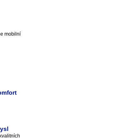
je mobilní
omfort
ysl
valitních