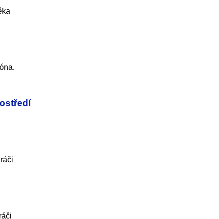
ěka
zóna.
ostředí
ráči
ráči