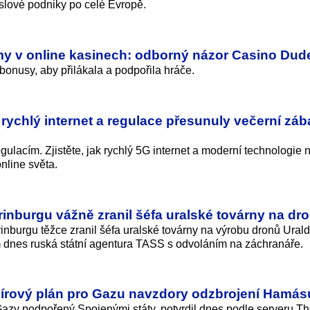
yslové podniky po celé Evropě.
my v online kasinech: odborný názor Casino Dud
bonusy, aby přilákala a podpořila hráče.
rychlý internet a regulace přesunuly večerní zá
ulacím. Zjistěte, jak rychlý 5G internet a moderní technologie n
nline světa.
inburgu vážně zranil šéfa uralské továrny na dr
nburgu těžce zranil šéfa uralské továrny na výrobu dronů Ural
m dnes ruská státní agentura TASS s odvoláním na záchranáře.
mírový plán pro Gazu navzdory odzbrojení Hamás
Gazy podpořený Spojenými státy, potvrdil dnes podle serveru T