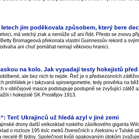
 97 letech jim poděkovala způsobem, který bere de
mrtvici, má vetchý zrak a nemůže už ani řídit. Přesto se znovu př
tka Betty Bromageová překonala vlastní Guinnessův rekord a svý
odvaha ani chuť pomáhat nemají věkovou hranici.
askou na kolo. Jak vypadají testy hokejistů před
eoblíbené, ale bez nich to nejde. Řeč je o předsezonních zátěž
ch prohlídek je i takzvaná spiroergometrie, tedy prověrka na b
ch v obličejové masce podstupuje postupně se zvyšující zátěž a
ažili i hokejisté SK Prostějov 1913.
: Terč Ukrajinců už hledá azyl v jiné zemi
ajinské drony další velkosklad ruského zásilkového giganta Wild
ad o rozloze 195 tisíc metrů čtverečních v Aleksinu v Tulské ob
 necelé tři týdny. Společnost kvůli opakovaným útokům zvažuj