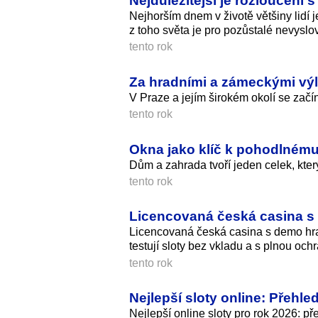
Nejhorším dnem v životě většiny lidí 
z toho světa je pro pozůstalé nevyslo
tento rok
Za hradními a zámeckými výl
V Praze a jejím širokém okolí se zač
tento rok
Okna jako klíč k pohodlnému
Dům a zahrada tvoří jeden celek, kter
tento rok
Licencovaná česká casina s
Licencovaná česká casina s demo hram
testují sloty bez vkladu a s plnou och
tento rok
Nejlepší sloty online: Přehl
Nejlepší online sloty pro rok 2026: př