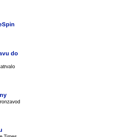
eSpin
bavu do
atrvalo
ony
dronzavod
u
he Times