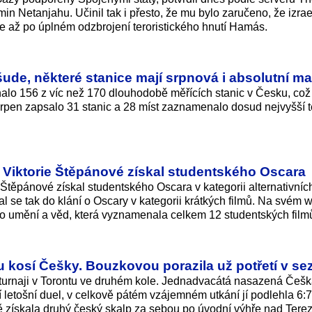
amin Netanjahu. Učinil tak i přesto, že mu bylo zaručeno, že izra
e až po úplném odzbrojení teroristického hnutí Hamás.
ude, některé stanice mají srpnová i absolutní m
nalo 156 z víc než 170 dlouhodobě měřících stanic v Česku, což
rpen zapsalo 31 stanic a 28 míst zaznamenalo dosud nejvyšší t
y Viktorie Štěpánové získal studentského Oscara
e Štěpánové získal studentského Oscara v kategorii alternativníc
al se tak do klání o Oscary v kategorii krátkých filmů. Na svém 
 umění a věd, která vyznamenala celkem 12 studentských fil­m
u kosí Češky. Bouzkovou porazila už potřetí v se
turnaji v Torontu ve druhém kole. Jednadvacátá nasazená Češ
 letošní duel, v celkově pátém vzájemném utkání jí podlehla 6:7,
dě získala druhý český skalp za sebou po úvodní výhře nad Tere