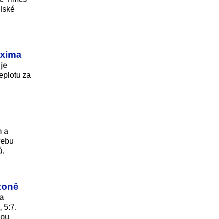
elské
axima
 je
eplotu za
h a
webu
ů.
zoně
ka
 5:7.
zou