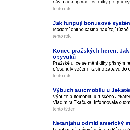
nástrojů a upínací techniky pro prům
tento rok
Jak fungují bonusové systé
Moderní online kasina nabízejí různé 
tento rok
Konec pražských heren: Jak 
obýváků
Pražské ulice se mění díky přísným reg
přesunuly večerní kasino zábavu do o
tento rok
Výbuch automobilu u Jekatěr
Výbuch automobilu u ruského Jekatěri
Vladimira Tkačuka. Informovala o to
tento týden
Netanjahu odmítl americký 
Izrael odmítl mírový plán pro Pásmo 