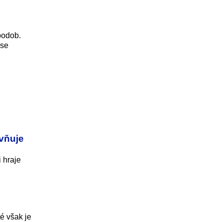
podob.
 se
ivňuje
 hraje
é však je