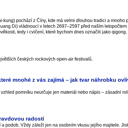
hi-kung) pochází z Číny, kde má velmi dlouhou tradici a mnoho 
 (Huang Di) vládnoucí v letech 2697–2597 před naším letopočtem
věkosti, tedy i cvičení, které bychom dnes označili jako qigong.
ejvětších českých rockových open-air festivalů.
teré mnohé z vás zajímá – jak tvar náhrobku ovl
 vzhled pomníku neurčuje jen materiál nebo nápis – zásadní roli
ravdovou radostí
a podob. Vždy záleží jen na osobním vkusu jejího majitele. Jist