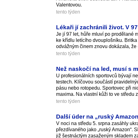
Valentovou.
tento týden
Lékaři jí zachránili život. V
Je jí 97 let, hůře mluví po prodělané 
ke křídlu letícího dvouplošníku. Bri
odvážným činem znovu dokázala, že 
tento týden
Než naskočí na led, musí s m
U profesionálních sportovců bývají n
testech. Klíčovou součástí pravidelný
pásu nebo rotopedu. Sportovec při ni
maxima. Na vlastní kůži to ve středu z
tento týden
Další úder na „ruský Amazon“
V noci na středu 5. srpna zasáhly ukr
přezdívaného jako „ruský Amazon“. Skl
již šestnáctým zasaženým skladem za