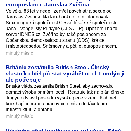
europoslanec Jaroslav Zvěřina
Ve věku 83 let v neděli zemřel psychiatr a sexuolog
Jaroslav Zvěřina. Na facebooku o tom informovala
Sexuologická společnost České lékařské společnosti
Jana Evangelisty Purkyně (ČLS JEP). Upozornil na to
server iDNES.cz. Zvěřina byl také poslancem za
Občanskou demokratickou stranu (ODS), krátce
i místopředsedou Sněmovny a pět let europoslancem.
minulý měsíc
Británie zestátnila British Steel. Čínský
vlastník chtěl přestat vyrábět ocel, Londýn ji
ale potřebuje
Britská vláda zestátnila British Steel, aby zachovala
domácí výrobu primární oceli. Reaguje tak na plán čínské
Jingye odstavit poslední vysoké pece v zemi. Kabinet
krok hájí ochranou pracovních míst i dodávek pro
infrastrukturu a obranu.
minulý měsíc
Výstraha před bouřkami se zpřísňuje. Silný