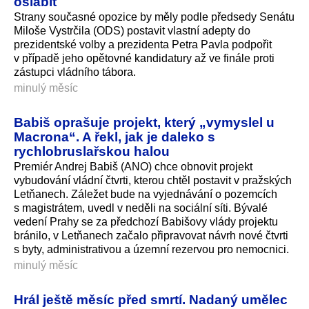
oslabit
Strany současné opozice by měly podle předsedy Senátu
Miloše Vystrčila (ODS) postavit vlastní adepty do
prezidentské volby a prezidenta Petra Pavla podpořit
v případě jeho opětovné kandidatury až ve finále proti
zástupci vládního tábora.
minulý měsíc
Babiš oprašuje projekt, který „vymyslel u
Macrona“. A řekl, jak je daleko s
rychlobruslařskou halou
Premiér Andrej Babiš (ANO) chce obnovit projekt
vybudování vládní čtvrti, kterou chtěl postavit v pražských
Letňanech. Záležet bude na vyjednávání o pozemcích
s magistrátem, uvedl v neděli na sociální síti. Bývalé
vedení Prahy se za předchozí Babišovy vlády projektu
bránilo, v Letňanech začalo připravovat návrh nové čtvrti
s byty, administrativou a územní rezervou pro nemocnici.
minulý měsíc
Hrál ještě měsíc před smrtí. Nadaný umělec