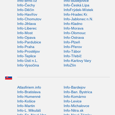
Info-Brno.cz
Info-Budějovice
Info-Čechy
Info-Česká Lípa
Info-Děčín
InfoFrýdek-Místek
Info-Havířov
Info-Hradec Kr.
Info-Chomutov
Info-Jablonec n.N.
Info-Jihlava
Info-Kladno
Info-Liberec
Info-Morava
Info-Most
Info-Olomouc
Info-Opava
Info-Ostrava
Info-Pardubice
Info-Plzeň
Info-Praha
Info-Přerov
Info-Prostějov
Info-Tábor
Info-Teplice
Info-Třebíč
Info-Ústí n.L.
Info-Karlovy Vary
Info-Vysočina
InfoZlín
Atlasfiriem.info
Info-Bardejov
Info-Bratislava
Info-Ban. Bystrica
Info-Humenné
Info-Komárno
Info-Košice
Info-Levice
Info-Martin
Info-Michalovce
Info-L. Mikuláš
Info-Nitra.sk
Info-Sp. Nová Ves
Info-Nové Zámky