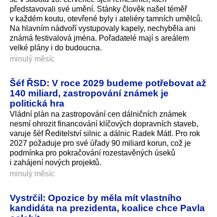
představovali své umění. Stánky člověk našel téměř
v každém koutu, otevřené byly i ateliéry tamních umělců.
Na hlavním nádvoří vystupovaly kapely, nechyběla ani
známá festivalová jména. Pořadatelé mají s areálem
velké plány i do budoucna.
minulý měsíc
Šéf ŘSD: V roce 2029 budeme potřebovat až
140 miliard, zastropování známek je
politická hra
Vládní plán na zastropování cen dálničních známek
nesmí ohrozit financování klíčových dopravních staveb,
varuje šéf Ředitelství silnic a dálnic Radek Mátl. Pro rok
2027 požaduje pro své úřady 90 miliard korun, což je
podmínka pro pokračování rozestavěných úseků
i zahájení nových projektů.
minulý měsíc
Vystrčil: Opozice by měla mít vlastního
kandidáta na prezidenta, koalice chce Pavla