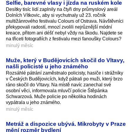
Selfie, barevné vlasy i jízda na ruském kole
Desítky tisíc lidí zaplnily na čtyři dny průmyslový areál
Dolních Vítkovic, aby si vychutnaly už 23. ročník
multižánrového festivalu Colours of Ostrava. Návštěvníci
překypovali radostí, mnozí zvolili nejrůznější módní
kreace, přitom ani déšť nebyl vždy na škodu. Najdete se
na třiceti fotografiích z festivalu mezi fanoušky Colours?
minulý měsíc
Muže, který v Budějovicích skočil do Vltavy,
našli policisté u jeho známého
Rozsáhlé pátrání zaměstnalo policisty, hasiče i strážníky
v Českých Budějovicích, když pátrali po muži, který brzo
ráno skočil do Vltavy. Na místě navíc zanechal své
osobní věci, informovala mluvčí policie Štěpánka
Schwarzová. Muže policie po několika hodinách
vypátrala u jeho známého.
minulý měsíc
Metráž a dispozice ubývá. Mikrobyty v Praze
mění rozměr bydlení