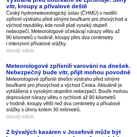
vítr, kroupy a přívalové deště
Český hydrometeorologický ústav (ČHMÚ) v neděli
zpřísnil výstrahu před silnými bouřkami pro jihovýchod a
východ republiky, kde nově platí vysoký stupeň
nebezpečí. Meteorologové očekávají nárazy větru až
90 kilometrů v hodině, kroupy přes dva centimetry
i intenzivní přívalové srážky.
minulý měsíc
Meteorologové zpřísnili varování na dnešek.
Nebezpečný bude vítr, přijít mohou povodně
Meteorologové zpřísnili dnešní výstrahu před silnými
bouřkami pro jihovýchod a východ Česka. Aktuálně je
vyhlášená s vysokým stupněm nebezpečí. Bouře mohou
doprovázet nárazy větru o rychlosti až 90 kilometrů
v hodině, kroupy větší než dva centimetry a přívalové
srážky s úhrny kolem 30 milimetrů.
minulý měsíc
Z bývalých kasáren v Josefově může být