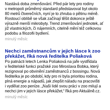
Nastává doba zmenšování. Před pár lety pro rodiny
v metropoli průměrný standard představoval byt okolo
80 metrů čtverečních, nyní je to zhruba o pětinu méně.
Rostoucí oblibě se však začínají těšit dokonce ještě
výrazně menší mikrobyty. Trend zmenšování jednotek, ať
již vlastnických, či nájemních, citelně mění též celkovou
podobu a filozofii bydlení.
minulý měsíc
Nechci zaměstnancům v jejich lásce k zoo
překážet, říká nová ředitelka Poliaková
Po patnácti letech Lenka Poliaková na jaře vystřídala
v ředitelské funkci pražské zoo Miroslava Bobka, který
rezignoval po obvinění zaměstnanců z bossingu. Nová
ředitelka je po období, kdy pro ni byla prioritou rodina,
plná energie a nápadů, jak zlepšit náladu na pracovišti
i vydělat zoo peníze. „Naši lidé svou práci v zoo milují a
nechci jim v jejich lásce překážet,“ říká pro Aktuálně.cz.
minulý měsíc