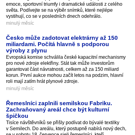
emoce, sportovní triumfy i dramatické události z celého
světa. Podívejte se na výběr snímků, které nejlépe
vystihují, co se v posledních dnech odehrálo.
minulý měsíc
Česko může zadotovat elektrárny až 150
miliardami. Počítá hlavně s podporou
výroby z plynu
Evropská komise schválila české kapacitní mechanismy
pro nové zdroje elektřiny. Stát tak může investorům
garantovat část návratnosti, celkem až za 150 miliard
korun. První aukce mohou začít letos na podzim, hlavní
roli mají zatím hrát plynové zdroje.
minulý měsíc
Řemeslníci zaplnili semilskou Fabriku.
Zachraňovaný areál chce být kulturní
špičkou
Tisíce návštěvníků se přišly podívat do bývalé textilky
v Semilech. Do areálu, který postupně nabírá nový dech,
se v sobotu 18. července sjeli řemeslníci, kteří