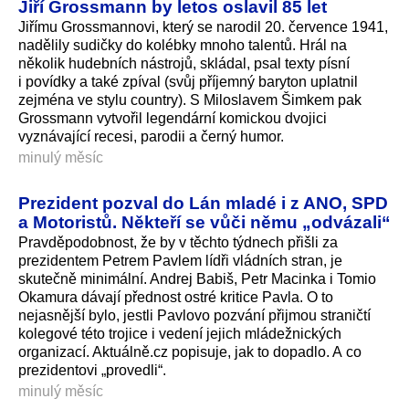
Jiří Grossmann by letos oslavil 85 let
Jiřímu Grossmannovi, který se narodil 20. července 1941,
nadělily sudičky do kolébky mnoho talentů. Hrál na
několik hudebních nástrojů, skládal, psal texty písní
i povídky a také zpíval (svůj příjemný baryton uplatnil
zejména ve stylu country). S Miloslavem Šimkem pak
Grossmann vytvořil legendární komickou dvojici
vyznávající recesi, parodii a černý humor.
minulý měsíc
Prezident pozval do Lán mladé i z ANO, SPD
a Motoristů. Někteří se vůči němu „odvázali“
Pravděpodobnost, že by v těchto týdnech přišli za
prezidentem Petrem Pavlem lídři vládních stran, je
skutečně minimální. Andrej Babiš, Petr Macinka i Tomio
Okamura dávají přednost ostré kritice Pavla. O to
nejasnější bylo, jestli Pavlovo pozvání přijmou straničtí
kolegové této trojice i vedení jejich mládežnických
organizací. Aktuálně.cz popisuje, jak to dopadlo. A co
prezidentovi „provedli“.
minulý měsíc