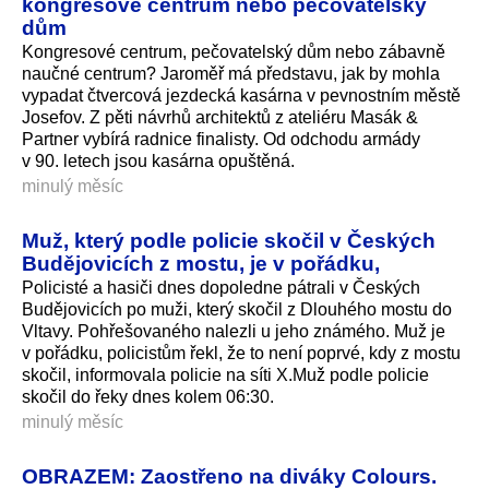
kongresové centrum nebo pečovatelský
dům
Kongresové centrum, pečovatelský dům nebo zábavně
naučné centrum? Jaroměř má představu, jak by mohla
vypadat čtvercová jezdecká kasárna v pevnostním městě
Josefov. Z pěti návrhů architektů z ateliéru Masák &
Partner vybírá radnice finalisty. Od odchodu armády
v 90. letech jsou kasárna opuštěná.
minulý měsíc
Muž, který podle policie skočil v Českých
Budějovicích z mostu, je v pořádku,
Policisté a hasiči dnes dopoledne pátrali v Českých
Budějovicích po muži, který skočil z Dlouhého mostu do
Vltavy. Pohřešovaného nalezli u jeho známého. Muž je
v pořádku, policistům řekl, že to není poprvé, kdy z mostu
skočil, informovala policie na síti X.Muž podle policie
skočil do řeky dnes kolem 06:30.
minulý měsíc
OBRAZEM: Zaostřeno na diváky Colours.