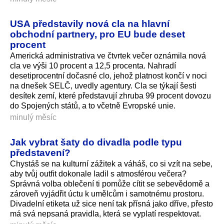
USA představily nová cla na hlavní
obchodní partnery, pro EU bude deset
procent
Americká administrativa ve čtvrtek večer oznámila nová
cla ve výši 10 procent a 12,5 procenta. Nahradí
desetiprocentní dočasné clo, jehož platnost končí v noci
na dnešek SELČ, uvedly agentury. Cla se týkají šesti
desítek zemí, které představují zhruba 99 procent dovozu
do Spojených států, a to včetně Evropské unie.
minulý měsíc
Jak vybrat šaty do divadla podle typu
představení?
Chystáš se na kulturní zážitek a váháš, co si vzít na sebe,
aby tvůj outfit dokonale ladil s atmosférou večera?
Správná volba oblečení ti pomůže cítit se sebevědomě a
zároveň vyjádřit úctu k umělcům i samotnému prostoru.
Divadelní etiketa už sice není tak přísná jako dříve, přesto
má svá nepsaná pravidla, která se vyplatí respektovat.