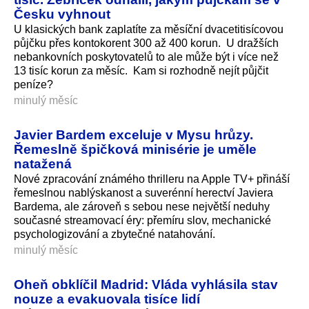
Česku vyhnout
U klasických bank zaplatíte za měsíční dvacetitisícovou
půjčku přes kontokorent 300 až 400 korun. U dražších
nebankovních poskytovatelů to ale může být i více než
13 tisíc korun za měsíc. Kam si rozhodně nejít půjčit
peníze?
minulý měsíc
Javier Bardem exceluje v Mysu hrůzy.
Řemeslně špičková minisérie je uměle
natažená
Nové zpracování známého thrilleru na Apple TV+ přináší
řemeslnou nablýskanost a suverénní herectví Javiera
Bardema, ale zároveň s sebou nese největší neduhy
současné streamovací éry: přemíru slov, mechanické
psychologizování a zbytečné natahování.
minulý měsíc
Oheň obklíčil Madrid: Vláda vyhlásila stav
nouze a evakuovala tisíce lidí