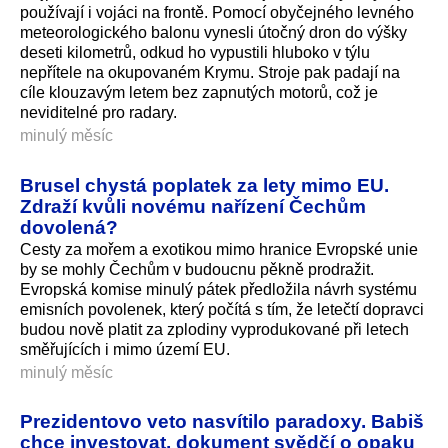
používají i vojáci na frontě. Pomocí obyčejného levného
meteorologického balonu vynesli útočný dron do výšky
deseti kilometrů, odkud ho vypustili hluboko v týlu
nepřítele na okupovaném Krymu. Stroje pak padají na
cíle klouzavým letem bez zapnutých motorů, což je
neviditelné pro radary.
minulý měsíc
Brusel chystá poplatek za lety mimo EU.
Zdraží kvůli novému nařízení Čechům
dovolená?
Cesty za mořem a exotikou mimo hranice Evropské unie
by se mohly Čechům v budoucnu pěkně prodražit.
Evropská komise minulý pátek předložila návrh systému
emisních povolenek, který počítá s tím, že letečtí dopravci
budou nově platit za zplodiny vyprodukované při letech
směřujících i mimo území EU.
minulý měsíc
Prezidentovo veto nasvítilo paradoxy. Babiš
chce investovat, dokument svědčí o opaku