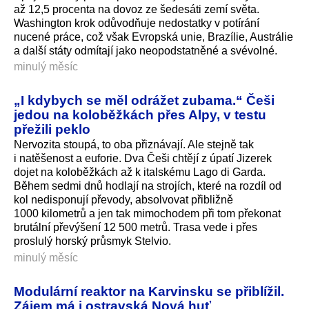
až 12,5 procenta na dovoz ze šedesáti zemí světa.
Washington krok odůvodňuje nedostatky v potírání
nucené práce, což však Evropská unie, Brazílie, Austrálie
a další státy odmítají jako neopodstatněné a svévolné.
minulý měsíc
„I kdybych se měl odrážet zubama.“ Češi
jedou na koloběžkách přes Alpy, v testu
přežili peklo
Nervozita stoupá, to oba přiznávají. Ale stejně tak
i natěšenost a euforie. Dva Češi chtějí z úpatí Jizerek
dojet na koloběžkách až k italskému Lago di Garda.
Během sedmi dnů hodlají na strojích, které na rozdíl od
kol nedisponují převody, absolvovat přibližně
1000 kilometrů a jen tak mimochodem při tom překonat
brutální převýšení 12 500 metrů. Trasa vede i přes
proslulý horský průsmyk Stelvio.
minulý měsíc
Modulární reaktor na Karvinsku se přiblížil.
Zájem má i ostravská Nová huť