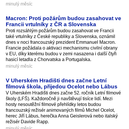
minulý měsíc
Macron: Proti požárům budou zasahovat ve
Francii vrtulníky z ČR a Slovenska
Proti rozsáhlým požárům budou zasahovat ve Francii
také vrtulníky z České republiky a Slovenska, oznámil
dnes v noci francouzský prezident Emmanuel Macron.
Francie požádala o aktivaci mechanismu civilní obrany
v EU, díky kterému budou v zemi nasazena i další čtyři
hasicí letadla z Chorvatska a Portugalska.
minulý měsíc
V Uherském Hradišti dnes začne Letní
filmová škola, přijedou Ocelot nebo Lábus
V Uherském Hradišti dnes začne 52. ročník Letní filmové
školy (LFŠ). Každoročně ji navštěvují tisíce lidí. Mezi
hosty nesoutěžní filmové přehlídky letos budou
francouzský režisér animovaných filmů Michel Ocelot,
herec Jiří Lábus, herečka Anna Geislerová nebo italský
režisér Davide Rapp.
minulý měsíc