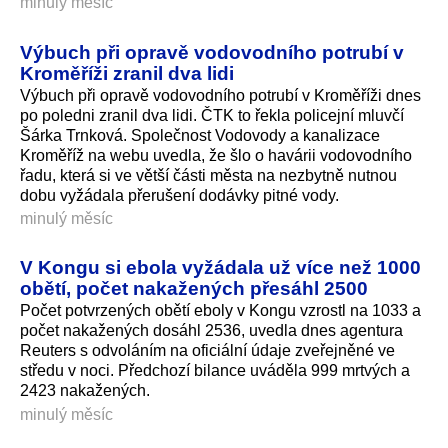
minulý měsíc
Výbuch při opravě vodovodního potrubí v
Kroměříži zranil dva lidi
Výbuch při opravě vodovodního potrubí v Kroměříži dnes
po poledni zranil dva lidi. ČTK to řekla policejní mluvčí
Šárka Trnková. Společnost Vodovody a kanalizace
Kroměříž na webu uvedla, že šlo o havárii vodovodního
řadu, která si ve větší části města na nezbytně nutnou
dobu vyžádala přerušení dodávky pitné vody.
minulý měsíc
V Kongu si ebola vyžádala už více než 1000
obětí, počet nakažených přesáhl 2500
Počet potvrzených obětí eboly v Kongu vzrostl na 1033 a
počet nakažených dosáhl 2536, uvedla dnes agentura
Reuters s odvoláním na oficiální údaje zveřejněné ve
středu v noci. Předchozí bilance uváděla 999 mrtvých a
2423 nakažených.
minulý měsíc