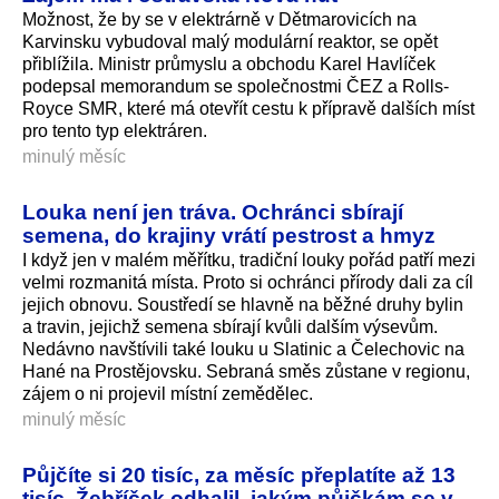
Možnost, že by se v elektrárně v Dětmarovicích na
Karvinsku vybudoval malý modulární reaktor, se opět
přiblížila. Ministr průmyslu a obchodu Karel Havlíček
podepsal memorandum se společnostmi ČEZ a Rolls-
Royce SMR, které má otevřít cestu k přípravě dalších míst
pro tento typ elektráren.
minulý měsíc
Louka není jen tráva. Ochránci sbírají
semena, do krajiny vrátí pestrost a hmyz
I když jen v malém měřítku, tradiční louky pořád patří mezi
velmi rozmanitá místa. Proto si ochránci přírody dali za cíl
jejich obnovu. Soustředí se hlavně na běžné druhy bylin
a travin, jejichž semena sbírají kvůli dalším výsevům.
Nedávno navštívili také louku u Slatinic a Čelechovic na
Hané na Prostějovsku. Sebraná směs zůstane v regionu,
zájem o ni projevil místní zemědělec.
minulý měsíc
Půjčíte si 20 tisíc, za měsíc přeplatíte až 13
tisíc. Žebříček odhalil, jakým půjčkám se v