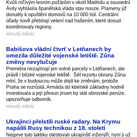
Kvůli ničivým lesním požárům v okolí Madridu a sousední
Ávily vyhlásila španělská vláda stav nouze. Plameny již
donutily k opuštění domovů na 10 000 lidí. Centrální
úřady nově přebírají velení nad hašením, které dosud
koordinovaly regiony.
minulý měsíc
Babišova vládní čtvrť v Letňanech by
omezila důležité vojenské letiště. Zůna
změny nevylučuje
Premiéra nezajímají jen volné parcely v Letňanech, ale
právě i blízké vojenské letiště. Šéf rezortu obrany Zůna
míní, že v budoucnu může dojít ke změnám, protože
Praha se rozrůstá. Armáda do kbelské základny hodně
investovala a její přesun jinam by stál obrovské peníze,
upozorňuje odborník.
minulý měsíc
Ukrajinci přelstili ruské radary. Na Krymu
napálili Rusy technikou z 18. století
Nejprve tuto taktiku otestovali ukrajinští inženýři, nyní ji už