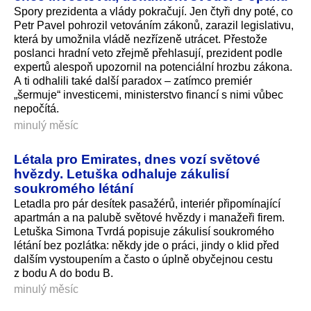
Spory prezidenta a vlády pokračují. Jen čtyři dny poté, co
Petr Pavel pohrozil vetováním zákonů, zarazil legislativu,
která by umožnila vládě nezřízeně utrácet. Přestože
poslanci hradní veto zřejmě přehlasují, prezident podle
expertů alespoň upozornil na potenciální hrozbu zákona.
A ti odhalili také další paradox – zatímco premiér
„šermuje“ investicemi, ministerstvo financí s nimi vůbec
nepočítá.
minulý měsíc
Létala pro Emirates, dnes vozí světové
hvězdy. Letuška odhaluje zákulisí
soukromého létání
Letadla pro pár desítek pasažérů, interiér připomínající
apartmán a na palubě světové hvězdy i manažeři firem.
Letuška Simona Tvrdá popisuje zákulisí soukromého
létání bez pozlátka: někdy jde o práci, jindy o klid před
dalším vystoupením a často o úplně obyčejnou cestu
z bodu A do bodu B.
minulý měsíc