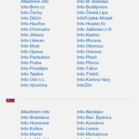
Atlasfirem.info
Info-M. Boleslav
Info-Brno.cz
Info-Budějovice
Info-Čechy
Info-Česká Lípa
Info-Děčín
InfoFrýdek-Místek
Info-Havířov
Info-Hradec Kr.
Info-Chomutov
Info-Jablonec n.N.
Info-Jihlava
Info-Kladno
Info-Liberec
Info-Morava
Info-Most
Info-Olomouc
Info-Opava
Info-Ostrava
Info-Pardubice
Info-Plzeň
Info-Praha
Info-Přerov
Info-Prostějov
Info-Tábor
Info-Teplice
Info-Třebíč
Info-Ústí n.L.
Info-Karlovy Vary
Info-Vysočina
InfoZlín
Atlasfiriem.info
Info-Bardejov
Info-Bratislava
Info-Ban. Bystrica
Info-Humenné
Info-Komárno
Info-Košice
Info-Levice
Info-Martin
Info-Michalovce