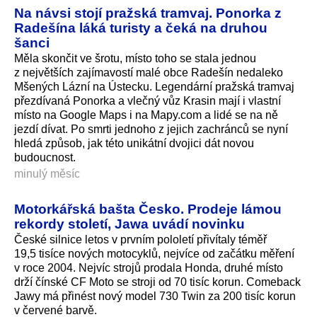
Na návsi stojí pražská tramvaj. Ponorka z
Radešína láká turisty a čeká na druhou
šanci
Měla skončit ve šrotu, místo toho se stala jednou
z největších zajímavostí malé obce Radešín nedaleko
Mšených Lázní na Ústecku. Legendární pražská tramvaj
přezdívaná Ponorka a vlečný vůz Krasin mají i vlastní
místo na Google Maps i na Mapy.com a lidé se na ně
jezdí dívat. Po smrti jednoho z jejich zachránců se nyní
hledá způsob, jak této unikátní dvojici dát novou
budoucnost.
minulý měsíc
Motorkářská bašta Česko. Prodeje lámou
rekordy století, Jawa uvádí novinku
České silnice letos v prvním pololetí přivítaly téměř
19,5 tisíce nových motocyklů, nejvíce od začátku měření
v roce 2004. Nejvíc strojů prodala Honda, druhé místo
drží čínské CF Moto se stroji od 70 tisíc korun. Comeback
Jawy má přinést nový model 730 Twin za 200 tisíc korun
v červené barvě.