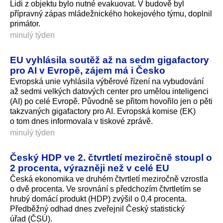
Lidi z objektu bylo nutné evakuovat. V budově byl
přípravný zápas mládežnického hokejového týmu, doplnil
primátor.
minulý týden
EU vyhlásila soutěž až na sedm gigafactory
pro AI v Evropě, zájem má i Česko
Evropská unie vyhlásila výběrové řízení na vybudování
až sedmi velkých datových center pro umělou inteligenci
(AI) po celé Evropě. Původně se přitom hovořilo jen o pěti
takzvaných gigafactory pro AI. Evropská komise (EK)
o tom dnes informovala v tiskové zprávě.
minulý týden
Český HDP ve 2. čtvrtletí meziročně stoupl o
2 procenta, výrazněji než v celé EU
Česká ekonomika ve druhém čtvrtletí meziročně vzrostla
o dvě procenta. Ve srovnání s předchozím čtvrtletím se
hrubý domácí produkt (HDP) zvýšil o 0,4 procenta.
Předběžný odhad dnes zveřejnil Český statistický
úřad (ČSÚ).