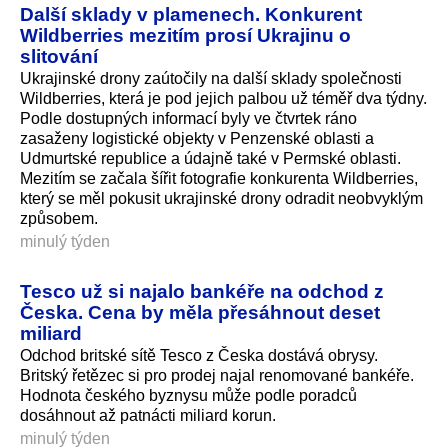
Další sklady v plamenech. Konkurent
Wildberries mezitím prosí Ukrajinu o
slitování
Ukrajinské drony zaútočily na další sklady společnosti
Wildberries, která je pod jejich palbou už téměř dva týdny.
Podle dostupných informací byly ve čtvrtek ráno
zasaženy logistické objekty v Penzenské oblasti a
Udmurtské republice a údajně také v Permské oblasti.
Mezitím se začala šířit fotografie konkurenta Wildberries,
který se měl pokusit ukrajinské drony odradit neobvyklým
způsobem.
minulý týden
Tesco už si najalo bankéře na odchod z
Česka. Cena by měla přesáhnout deset
miliard
Odchod britské sítě Tesco z Česka dostává obrysy.
Britský řetězec si pro prodej najal renomované bankéře.
Hodnota českého byznysu může podle poradců
dosáhnout až patnácti miliard korun.
minulý týden