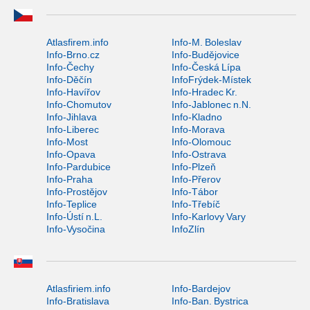
Atlasfirem.info
Info-M. Boleslav
Info-Brno.cz
Info-Budějovice
Info-Čechy
Info-Česká Lípa
Info-Děčín
InfoFrýdek-Místek
Info-Havířov
Info-Hradec Kr.
Info-Chomutov
Info-Jablonec n.N.
Info-Jihlava
Info-Kladno
Info-Liberec
Info-Morava
Info-Most
Info-Olomouc
Info-Opava
Info-Ostrava
Info-Pardubice
Info-Plzeň
Info-Praha
Info-Přerov
Info-Prostějov
Info-Tábor
Info-Teplice
Info-Třebíč
Info-Ústí n.L.
Info-Karlovy Vary
Info-Vysočina
InfoZlín
Atlasfiriem.info
Info-Bardejov
Info-Bratislava
Info-Ban. Bystrica