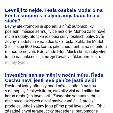
Levněji to nejde. Tesla osekala Model 3 na
kost a soupeří s malými auty, bude to ale
stačit?
Levný elektromobil je spojení, s nímž automobilky
poslední měsíce šermují více než dřív. Mohou za to nové
malé modely, ale také rostoucí ceny fosilních paliv. Svůj
„levný“ model má v nabídce také Tesla. Základní Model
3 totiž stojí 900 tisíc korun, jako chudá příbuzná se přitom
rozhodně netváří. Kde všude Elon Musk škrtal, i jaký vliv
to má na funkčnost, jsme zjišťovali v důkladném testu.
minulý týden
Investiční sen se mění v noční můru. Řada
Čechů neví, jestli své peníze ještě uvidí
Poslední týdny přinesly hned několik otřesů na trhu
s dluhopisy českých firem, otazníky visí nad miliardami
korun drobných investorů. Zásadním selháním trhu je
distribuce toxických emisí motivovaná čistě provizí
prodejce, jehož zájmy jdou přímo proti investorům. Trhu
zásadně chybí terapeutický precedens: pravomocné