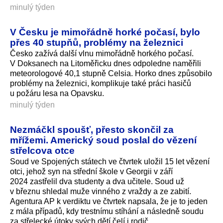
minulý týden
V Česku je mimořádně horké počasí, bylo
přes 40 stupňů, problémy na železnici
Česko zažívá další vlnu mimořádně horkého počasí.
V Doksanech na Litoměřicku dnes odpoledne naměřili
meteorologové 40,1 stupně Celsia. Horko dnes způsobilo
problémy na železnici, komplikuje také práci hasičů
u požáru lesa na Opavsku.
minulý týden
Nezmáčkl spoušť, přesto skončil za
mřížemi. Americký soud poslal do vězení
střelcova otce
Soud ve Spojených státech ve čtvrtek uložil 15 let vězení
otci, jehož syn na střední škole v Georgii v září
2024 zastřelil dva studenty a dva učitele. Soud už
v březnu shledal muže vinného z vraždy a ze zabití.
Agentura AP k verdiktu ve čtvrtek napsala, že je to jeden
z mála případů, kdy trestnímu stíhání a následně soudu
za střelecké útoky svých dětí čelí i rodič.