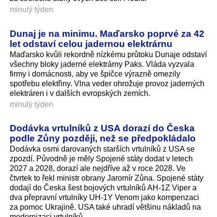
minulý týden
Dunaj je na minimu. Maďarsko poprvé za 42
let odstaví celou jadernou elektrárnu
Maďarsko kvůli rekordně nízkému průtoku Dunaje odstaví
všechny bloky jaderné elektrárny Paks. Vláda vyzvala
firmy i domácnosti, aby ve špičce výrazně omezily
spotřebu elektřiny. Vlna veder ohrožuje provoz jaderných
elektráren i v dalších evropských zemích.
minulý týden
Dodávka vrtulníků z USA dorazí do Česka
podle Zůny později, než se předpokládalo
Dodávka osmi darovaných starších vrtulníků z USA se
zpozdí. Původně je měly Spojené státy dodat v letech
2027 a 2028, dorazí ale nejdříve až v roce 2028. Ve
čtvrtek to řekl ministr obrany Jaromír Zůna. Spojené státy
dodají do Česka šest bojových vrtulníků AH-1Z Viper a
dva přepravní vrtulníky UH-1Y Venom jako kompenzaci
za pomoc Ukrajině. USA také uhradí většinu nákladů na
modernizaci vrtulníků.