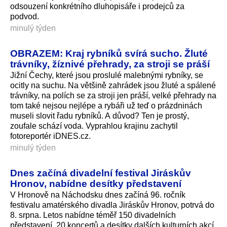
odsouzení konkrétního dluhopisáře i prodejců za
podvod.
minulý týden
OBRAZEM: Kraj rybníků svírá sucho. Žluté
trávníky, žíznivé přehrady, za stroji se práší
Jižní Čechy, které jsou proslulé malebnými rybníky, se
ocitly na suchu. Na většině zahrádek jsou žluté a spálené
trávníky, na polích se za stroji jen práší, velké přehrady na
tom také nejsou nejlépe a rybáři už teď o prázdninách
museli slovit řadu rybníků. A důvod? Ten je prostý,
zoufale schází voda. Vyprahlou krajinu zachytil
fotoreportér iDNES.cz.
minulý týden
Dnes začíná divadelní festival Jiráskův
Hronov, nabídne desítky představení
V Hronově na Náchodsku dnes začíná 96. ročník
festivalu amatérského divadla Jiráskův Hronov, potrvá do
8. srpna. Letos nabídne téměř 150 divadelních
představení, 20 koncertů a desítky dalších kulturních akcí.