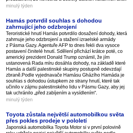
minulý týden
Hamás potvrdil souhlas s dohodou
zahrnující jeho odzbrojení
Teroristické hnutí Hamás potvrdilo dosažení dohody, která
zahrnuje jeho odzbrojení a stažení izraelské armády
z Pásma Gazy. Agentuře AFP to dnes řekli dva vysoce
postavení činitelé hnutí. Sdělení přichází krátce poté, co
americký prezident Donald Trump oznámil, že jím
ustanovená Rada míru dosáhla dohody, na základě které
Hamás a další palestinské skupiny postupně odevzdají
zbraně.Podle vyjednavače Hamásu Gházího Hamáda je
souhlas s dohodou ústupkem ze strany hnutí, které tak
učinilo v zájmu palestinského lidu v Pásmu Gazy, aby jej
tak uchránilo „před zabíjením a vysídlením“.
minulý týden
Toyota zůstala největší automobilkou světa
přes pokles prodeje v pololetí
Japonská automobilka Toyota Motor si v první polovině