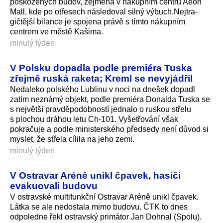
poškozených budov, zejména v nákupním centru Aeon
Mall, kde po otřesech následoval silný výbuch.Nejtra­
gičtější bilance je spojena právě s tímto nákupním
centrem ve městě Kašima.
minulý týden
V Polsku dopadla podle premiéra Tuska
zřejmě ruská raketa; Kreml se nevyjádřil
Nedaleko polského Lublinu v noci na dnešek dopadl
zatím neznámý objekt, podle premiéra Donalda Tuska se
s největší pravděpodobností jednalo o ruskou střelu
s plochou dráhou letu Ch-101. Vyšetřování však
pokračuje a podle ministerského předsedy není důvod si
myslet, že střela cílila na jeho zemi.
minulý týden
V Ostravar Aréně unikl čpavek, hasiči
evakuovali budovu
V ostravské multifunkční Ostravar Aréně unikl čpavek.
Látka se ale nedostala mimo budovu. ČTK to dnes
odpoledne řekl ostravský primátor Jan Dohnal (Spolu).