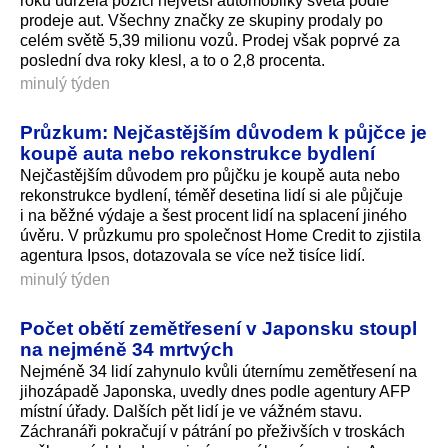
roku udržela pozici největší automobilky světa podle
prodeje aut. Všechny značky ze skupiny prodaly po
celém světě 5,39 milionu vozů. Prodej však poprvé za
poslední dva roky klesl, a to o 2,8 procenta.
minulý týden
Průzkum: Nejčastějším důvodem k půjčce je
koupě auta nebo rekonstrukce bydlení
Nejčastějším důvodem pro půjčku je koupě auta nebo
rekonstrukce bydlení, téměř desetina lidí si ale půjčuje
i na běžné výdaje a šest procent lidí na splacení jiného
úvěru. V průzkumu pro společnost Home Credit to zjistila
agentura Ipsos, dotazovala se více než tisíce lidí.
minulý týden
Počet obětí zemětřesení v Japonsku stoupl
na nejméně 34 mrtvých
Nejméně 34 lidí zahynulo kvůli úternímu zemětřesení na
jihozápadě Japonska, uvedly dnes podle agentury AFP
místní úřady. Dalších pět lidí je ve vážném stavu.
Záchranáři pokračují v pátrání po přeživších v troskách