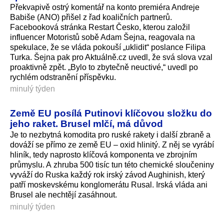
Překvapivě ostrý komentář na konto premiéra Andreje
Babiše (ANO) přišel z řad koaličních partnerů.
Facebooková stránka Restart Česko, kterou založil
influencer Motoristů sobě Adam Šejna, reagovala na
spekulace, že se vláda pokouší „uklidit“ poslance Filipa
Turka. Šejna pak pro Aktuálně.cz uvedl, že svá slova vzal
proaktivně zpět. „Bylo to zbytečně neuctivé,“ uvedl po
rychlém odstranění příspěvku.
minulý týden
Země EU posílá Putinovi klíčovou složku do
jeho raket. Brusel mlčí, má důvod
Je to nezbytná komodita pro ruské rakety i další zbraně a
dováží se přímo ze země EU – oxid hlinitý. Z něj se vyrábí
hliník, tedy naprosto klíčová komponenta ve zbrojním
průmyslu. A zhruba 500 tisíc tun této chemické sloučeniny
vyváží do Ruska každý rok irský závod Aughinish, který
patří moskevskému konglomerátu Rusal. Irská vláda ani
Brusel ale nechtějí zasáhnout.
minulý týden