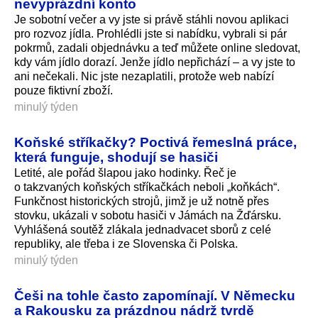
nevyprázdní konto
Je sobotní večer a vy jste si právě stáhli novou aplikaci
pro rozvoz jídla. Prohlédli jste si nabídku, vybrali si pár
pokrmů, zadali objednávku a teď můžete online sledovat,
kdy vám jídlo dorazí. Jenže jídlo nepřichází – a vy jste to
ani nečekali. Nic jste nezaplatili, protože web nabízí
pouze fiktivní zboží.
minulý týden
Koňské stříkačky? Poctivá řemeslná práce,
která funguje, shodují se hasiči
Letité, ale pořád šlapou jako hodinky. Řeč je
o takzvaných koňských stříkačkách neboli „koňkách“.
Funkčnost historických strojů, jimž je už notně přes
stovku, ukázali v sobotu hasiči v Jámách na Žďársku.
Vyhlášená soutěž zlákala jednadvacet sborů z celé
republiky, ale třeba i ze Slovenska či Polska.
minulý týden
Češi na tohle často zapomínají. V Německu
a Rakousku za prázdnou nádrž tvrdě