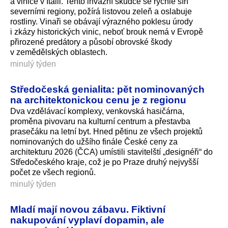
a vinice v Itálii. Tento invazní škůdce se rychle šíří
severními regiony, požírá listovou zeleň a oslabuje
rostliny. Vinaři se obávají výrazného poklesu úrody
i zkázy historických vinic, neboť brouk nemá v Evropě
přirozené predátory a působí obrovské škody
v zemědělských oblastech.
minulý týden
Středočeská genialita: pět nominovaných
na architektonickou cenu je z regionu
Dva vzdělávací komplexy, venkovská hasičárna,
proměna pivovaru na kulturní centrum a přestavba
prasečáku na letní byt. Hned pětinu ze všech projektů
nominovaných do užšího finále České ceny za
architekturu 2026 (ČCA) umístili stavitelští „designéři“ do
Středočeského kraje, což je po Praze druhý nejvyšší
počet ze všech regionů.
minulý týden
Mladí mají novou zábavu. Fiktivní
nakupování vyplaví dopamin, ale