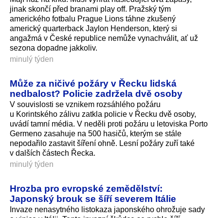
jinak skončí před branami play off. Pražský tým
amerického fotbalu Prague Lions táhne zkušený
americký quarterback Jaylon Henderson, který si
angažmá v České republice nemůže vynachválit, ať už
sezona dopadne jakkoliv.
minulý týden
Může za ničivé požáry v Řecku lidská
nedbalost? Policie zadržela dvě osoby
V souvislosti se vznikem rozsáhlého požáru
u Korintského zálivu zatkla policie v Řecku dvě osoby,
uvádí tamní média. V neděli proti požáru u letoviska Porto
Germeno zasahuje na 500 hasičů, kterým se stále
nepodařilo zastavit šíření ohně. Lesní požáry zuří také
v dalších částech Řecka.
minulý týden
Hrozba pro evropské zemědělství:
Japonský brouk se šíří severem Itálie
Invaze nenasytného listokaza japonského ohrožuje sady