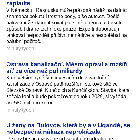
zaplatíte
V Německu i Rakousku může prázdná nádrž na dálnici
znamenat pokutu i trestné body, píše auto.cz. Došlé
palivo může zkomplikovat pojistné plnění a u dieselů
způsobit drahé technické potíže. Experti doporučují
tankovat nejpozději při čtvrtině nádrže a nespoléhat na
palubní počítač.
minulý týden
Ostrava kanalizační. Město opraví a rozšíří
síť za více než půl miliardy
K největším nynějším investicím do zkvalitnění
kanalizace v Ostravě patří rozšíření stokové sítě ve
Slezské Ostravě, Kunčicích a Kunčičkách. Stavba, která
začala loni a bude pokračovat do roku 2029, si vyžádá
asi 580 milionů korun.
minulý týden
U ženy na Bulovce, která byla v Ugandě, se
nebezpečná nákaza neprokázala
U ženy hospitalizované od sobotního odpoledne