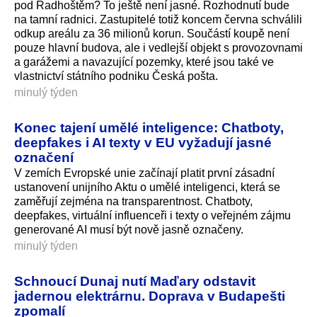
pod Radhoštěm? To ještě není jasné. Rozhodnutí bude
na tamní radnici. Zastupitelé totiž koncem června schválili
odkup areálu za 36 milionů korun. Součástí koupě není
pouze hlavní budova, ale i vedlejší objekt s provozovnami
a garážemi a navazující pozemky, které jsou také ve
vlastnictví státního podniku Česká pošta.
minulý týden
Konec tajení umělé inteligence: Chatboty,
deepfakes i AI texty v EU vyžadují jasné
označení
V zemích Evropské unie začínají platit první zásadní
ustanovení unijního Aktu o umělé inteligenci, která se
zaměřují zejména na transparentnost. Chatboty,
deepfakes, virtuální influenceři i texty o veřejném zájmu
generované AI musí být nově jasně označeny.
minulý týden
Schnoucí Dunaj nutí Maďary odstavit
jadernou elektrárnu. Doprava v Budapešti
zpomalí